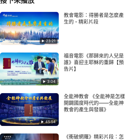
接下來播放
教會電影：得勝者是怎麼產
生的 - 精彩片段
23:21
福音電影《那歸來的人兒是
誰》喜迎主耶穌的重歸【預
告片】
3:04
全能神教會 《全能神是怎樣
開闢國度時代的——全能神
教會的產生與發展》
45:54
《衝破網羅》精彩片段：怎