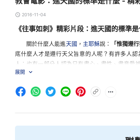
教會電影：進天國的標準是什麼 - 精
2016-11-04
《往事如刺》精彩片段：進天國的標準是
關於什麼人能進
天國
，
主耶穌
說：
「惟獨遵行
底什麼人才是遵行天父旨意的人呢？有許多人認
人；也有一部分人認為只有盡心、盡性、盡意愛
展開
這兩種觀點到底誰是誰非？請看雙方的激烈辯論！