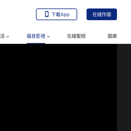
下載App
在綫作圖
活
福音影視
在綫聖經
圖庫