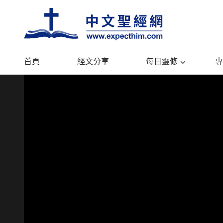
首頁
經文分享
每日靈修
專