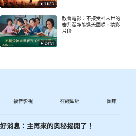
11:33
教會電影：不接受神末世的
審判潔净能進天國嗎 - 精彩
片段
24:51
福音影視
在綫聖經
圖庫
好消息：主再來的奥秘揭開了！