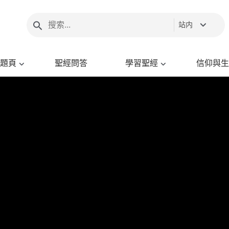
站内
題頁
聖經問答
學習聖經
信仰與生