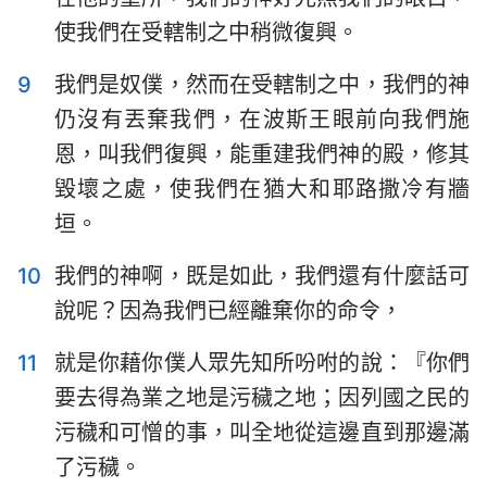
使我們在受轄制之中稍微復興。
9
我們是奴僕，然而在受轄制之中，我們的神
仍沒有丟棄我們，在波斯王眼前向我們施
恩，叫我們復興，能重建我們神的殿，修其
毀壞之處，使我們在猶大和耶路撒冷有牆
垣。
10
我們的神啊，既是如此，我們還有什麼話可
說呢？因為我們已經離棄你的命令，
11
就是你藉你僕人眾先知所吩咐的說：『你們
1
2
3
4
5
6
7
要去得為業之地是污穢之地；因列國之民的
8
9
10
污穢和可憎的事，叫全地從這邊直到那邊滿
了污穢。