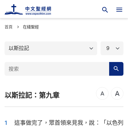
首頁
舊約聖經
在綫聖經
新約聖經
創世記
出埃及記
以斯拉記
9
利未記
民數記
申命記
約書亞記
士師記
路得記
以斯拉記：第九章
撒母耳記上
撒母耳記下
列王紀上
列王紀下
歷代志上
歷代志下
1
這事做完了，眾首領來見我，說：「以色列