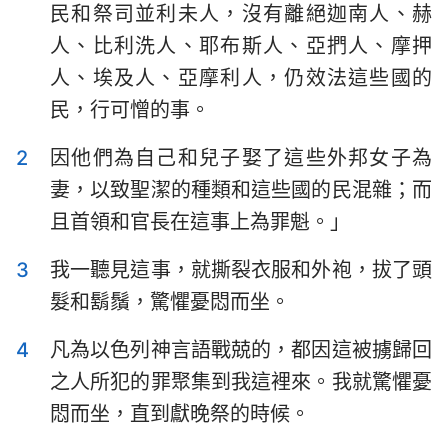
民和祭司並利未人，沒有離絕迦南人、赫
以斯拉記
尼希米記
人、比利洗人、耶布斯人、亞捫人、摩押
以斯帖記
約伯記
人、埃及人、亞摩利人，仍效法這些國的
民，行可憎的事。
詩篇
箴言
傳道書
雅歌
2
因他們為自己和兒子娶了這些外邦女子為
妻，以致聖潔的種類和這些國的民混雜；而
以賽亞書
耶利米書
且首領和官長在這事上為罪魁。」
耶利米哀歌
以西結書
3
我一聽見這事，就撕裂衣服和外袍，拔了頭
但以理書
何西阿書
髮和鬍鬚，驚懼憂悶而坐。
約珥書
阿摩司書
4
凡為以色列神言語戰兢的，都因這被擄歸回
俄巴底亞書
約拿書
之人所犯的罪聚集到我這裡來。我就驚懼憂
悶而坐，直到獻晚祭的時候。
彌迦書
那鴻書