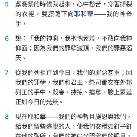
5
獻晚祭的時候我起來，心中愁苦，穿著撕裂
哈巴谷書
西番雅書
的衣袍，雙膝跪下向
耶和華
——我的神舉
哈該書
撒迦利亞書
手，
瑪拉基書
6
說：「我的神啊，我抱愧蒙羞，不敢向我神
仰面；因為我們的罪孽滅頂，我們的罪惡滔
天。
7
從我們列祖直到今日，我們的罪惡甚重；因
我們的罪孽，我們和君王、祭司都交在外邦
列王的手中，殺害、擄掠、搶奪、臉上蒙羞
正如今日的光景。
8
現在耶和華——我們的神暫且施恩與我們，
給我們留些逃脫的人，使我們安穩如釘子釘
在他的聖所，我們的神好光照我們的眼目，