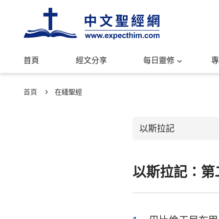
首頁
經文分享
每日靈修
專
首頁
在綫聖經
以斯拉記
以斯拉記：第
舊約聖經
創世記