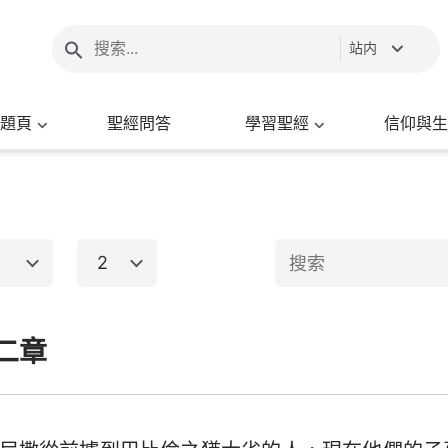
站内
題頁
聖經問答
學習聖經
信仰與生
2
1
2
3
4
5
6
二章
新約聖經
8
9
10
出埃及記
馬太福音
馬