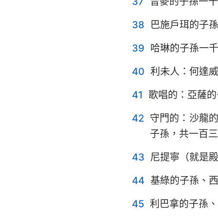
37
音麥的子孫一千
38
巴施戶珥的子
39
哈琳的子孫一
40
利未人：何達
41
歌唱的：亞薩的
42
守門的：沙龍
子孫，共一百三
43
尼提寧（就是
44
基綠的子孫、
45
利巴拿的子孫、