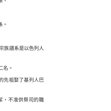
孫、
孫。
的宗族譜系是以色列人
二名。
的先祖娶了基列人巴
潔，不准供祭司的職