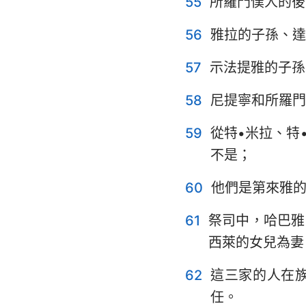
55
所羅門僕人的後
56
雅拉的子孫、達
57
示法提雅的子孫
58
尼提寧和所羅門
59
從特•米拉、特
不是；
60
他們是第來雅
61
祭司中，哈巴雅
西萊的女兒為妻
62
這三家的人在
任。