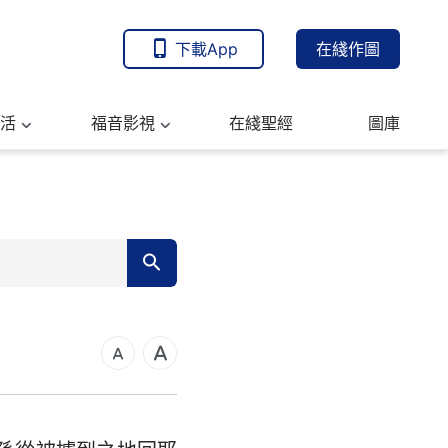
下載App
在綫作圖
活
福音影視
在綫聖經
圖庫
7
可福音