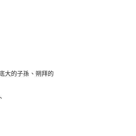
底大的子孫、朔拜的
、