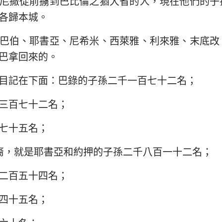
尼撒從前擄到巴比倫之猶大省的人，現在他們的子
民數記
路加福音
約
各歸本城。
約書亞記
使徒行傳
羅
巴伯、耶書亞、尼希米、西萊雅、利來雅、末底改
路得記
哥林多前書
哥
巴拿回來的。
撒母耳記下
加拉太書
以
目記在下面：巴錄的子孫二千一百七十二名；
列王紀下
腓立比書
歌
三百七十二名；
歷代志下
帖撒羅尼迦前書
帖
七十五名；
尼希米記
提摩太前書
提
裔，就是耶書亞和約押的子孫二千八百一十二名；
約伯記
提多書
腓
二百五十四名；
箴言
希伯來書
雅
雅歌
彼得前書
彼
四十五名；
耶利米書
約翰一書
約