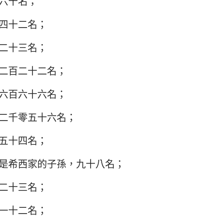
六十名；
以西結書
約翰三書
猶
四十二名；
何西阿書
啟示錄
二十三名；
阿摩司書
二百二十二名；
約拿書
六百六十六名；
那鴻書
二千零五十六名；
西番雅書
五十四名；
撒迦利亞書
是希西家的子孫，九十八名；
二十三名；
一十二名；