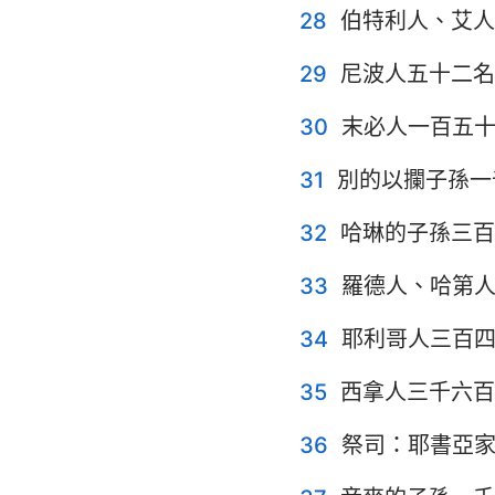
28
伯特利人、艾人
29
尼波人五十二名
30
末必人一百五
31
別的以攔子孫一
32
哈琳的子孫三百
33
羅德人、哈第
34
耶利哥人三百
35
西拿人三千六百
36
祭司：耶書亞