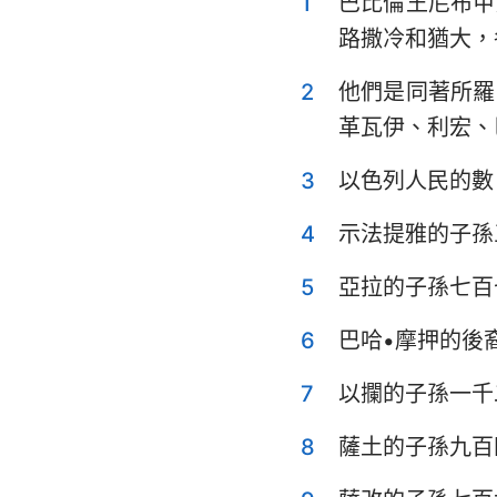
1
巴比倫王尼布甲
利未記
路撒冷和猶大，
申命記
2
他們是同著所羅
士師記
革瓦伊、利宏、
撒母耳記上
3
以色列人民的數
列王紀上
4
示法提雅的子孫
歷代志上
5
亞拉的子孫七百
以斯拉記
6
巴哈•摩押的後
以斯帖記
7
以攔的子孫一千
詩篇
傳道書
8
薩土的子孫九百
以賽亞書