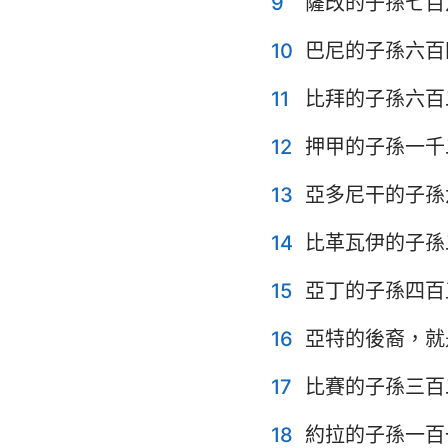
9
薩改的子孫七百
耶利米哀歌
10
巴尼的子孫六百
但以理書
11
比拜的子孫六百
約珥書
12
押甲的子孫一千
俄巴底亞書
13
亞多尼干的子孫
彌迦書
14
比革瓦伊的子孫
哈巴谷書
15
亞丁的子孫四百
哈該書
16
亞特的後裔，就
瑪拉基書
17
比賽的子孫三百
18
約拉的子孫一百