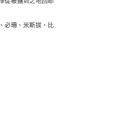
孫從被擄到之地回耶
翰福音
馬書
、必珊、米斯拔、比
林多後書
弗所書
羅西書
撒羅尼迦後書
摩太後書
利門書
各書
得後書
翰二書