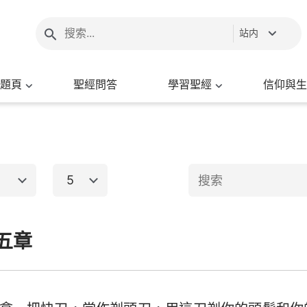
站内
題頁
聖經問答
學習聖經
信仰與生
5
1
2
3
4
5
6
五章
新約聖經
8
9
10
11
12
13
15
16
17
18
19
20
出埃及記
馬太福音
馬
22
23
24
25
26
27