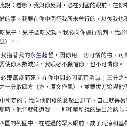
此說：看哪，我與你反對，必在列國的眼前，在你
以西結書
約翰三書
猶
憎的事，我要在你中間行我所未曾行的，以後我也
何西阿書
啟示錄
吃兒子，兒子要吃父親。我必向你施行審判，我必
阿摩司書
風）。」
約拿書
：我指著我的
永生
起誓，因你用一切可憎的物、可
那鴻書
要使你人數減少，我眼必不顧惜你，也不可憐你。
西番雅書
一必遭瘟疫而死，在你中間必因飢荒消滅；三分之
撒迦利亞書
之一分散四方（方，原文作風），並要拔刀追趕他
中所定的；我向他們發的忿怒止息了，自己就得著
那時，他們就知道我——耶和華所說的是出於熱心
四圍的列國中，在經過的眾人眼前，成了荒涼和羞