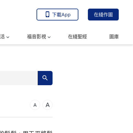
下載App
在綫作圖
活
福音影視
在綫聖經
圖庫
7
14
21
可福音
28