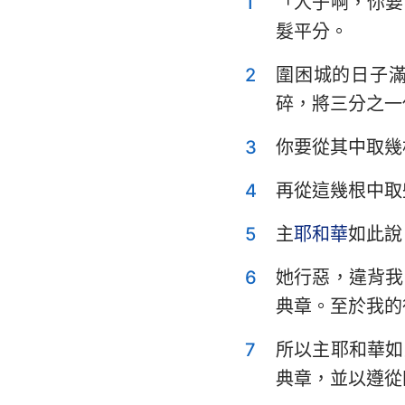
1
「人子啊，你要
利未記
髮平分。
申命記
2
圍困城的日子
士師記
碎，將三分之一
撒母耳記上
3
你要從其中取幾
列王紀上
4
再從這幾根中取
歷代志上
5
主
耶和華
如此說
以斯拉記
6
她行惡，違背我
以斯帖記
典章。至於我的
詩篇
7
所以主耶和華如
傳道書
典章，並以遵從
以賽亞書