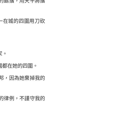
的鬍鬚，用天平將鬚
翰福音
35
馬書
42
一在城的四圍用刀砍
林多後書
弗所書
羅西書
家。
撒羅尼迦後書
國都在她的四圍。
摩太後書
邦，因為她棄掉我的
利門書
各書
的律例，不謹守我的
得後書
翰二書