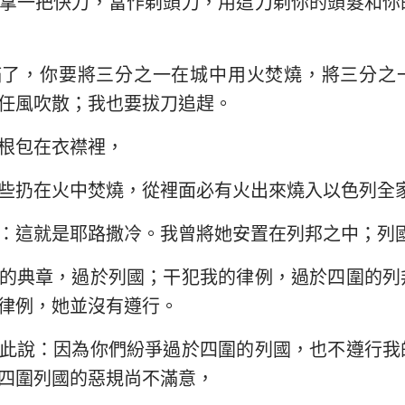
拿一把快刀，當作剃頭刀，用這刀剃你的頭髮和你
民數記
路加福音
約
29
30
31
32
33
34
約書亞記
使徒行傳
羅
36
37
38
39
40
41
滿了，你要將三分之一在城中用火焚燒，將三分之
路得記
哥林多前書
哥
任風吹散；我也要拔刀追趕。
43
44
45
46
47
48
撒母耳記下
加拉太書
以
根包在衣襟裡，
列王紀下
腓立比書
歌
些扔在火中焚燒，從裡面必有火出來燒入以色列全
歷代志下
帖撒羅尼迦前書
帖
：這就是耶路撒冷。我曾將她安置在列邦之中；列
尼希米記
提摩太前書
提
的典章，過於列國；干犯我的律例，過於四圍的列
約伯記
提多書
腓
律例，她並沒有遵行。
箴言
希伯來書
雅
此說：因為你們紛爭過於四圍的列國，也不遵行我
雅歌
彼得前書
彼
四圍列國的惡規尚不滿意，
耶利米書
約翰一書
約