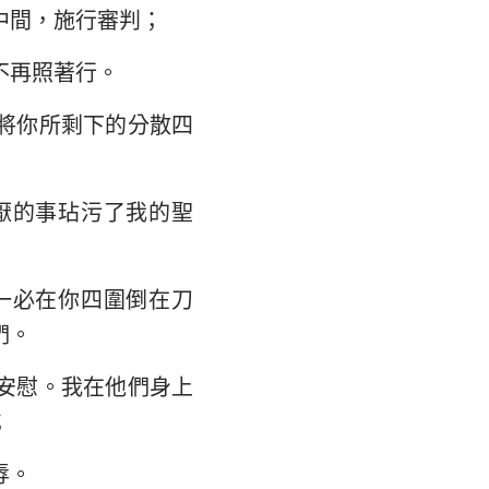
中間，施行審判；
大書
不再照著行。
將你所剩下的分散四
厭的事玷污了我的聖
一必在你四圍倒在刀
們。
安慰。我在他們身上
；
辱。