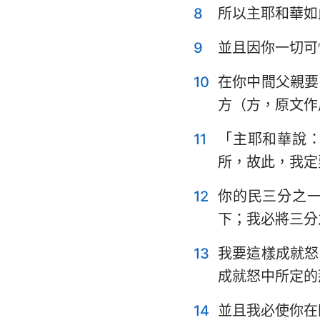
8
所以主耶和華如
耶利米哀歌
9
並且因你一切可
但以理書
10
在你中間父親要
約珥書
方（方，原文作
俄巴底亞書
11
「主耶和華說
彌迦書
所，故此，我定
哈巴谷書
12
你的民三分之
哈該書
下；我必將三分
瑪拉基書
13
我要這樣成就怒
成就怒中所定的
14
並且我必使你在