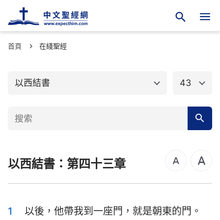
首頁
舊約聖經
在綫聖經
新約聖經
創世記
出埃及記
以西結書
43
利未記
民數記
申命記
約書亞記
士師記
路得記
以西結書：第四十三章
撒母耳記上
撒母耳記下
列王紀上
列王紀下
歷代志上
歷代志下
1
以後，他帶我到一座門，就是朝東的門。