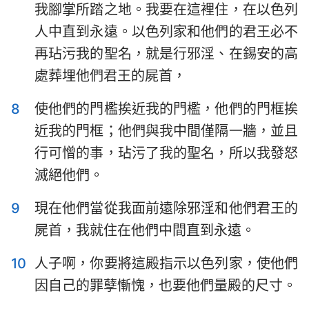
我腳掌所踏之地。我要在這裡住，在以色列
哈巴谷書
西番雅書
人中直到永遠。以色列家和他們的君王必不
哈該書
撒迦利亞書
再玷污我的聖名，就是行邪淫、在錫安的高
瑪拉基書
處葬埋他們君王的屍首，
8
使他們的門檻挨近我的門檻，他們的門框挨
近我的門框；他們與我中間僅隔一牆，並且
行可憎的事，玷污了我的聖名，所以我發怒
滅絕他們。
9
現在他們當從我面前遠除邪淫和他們君王的
屍首，我就住在他們中間直到永遠。
10
人子啊，你要將這殿指示以色列家，使他們
因自己的罪孽慚愧，也要他們量殿的尺寸。