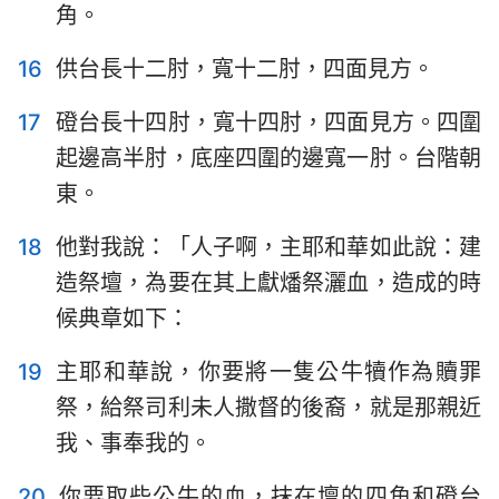
角。
16
供台長十二肘，寬十二肘，四面見方。
1
2
3
4
5
6
7
17
磴台長十四肘，寬十四肘，四面見方。四圍
8
9
10
11
12
13
14
起邊高半肘，底座四圍的邊寬一肘。台階朝
東。
15
16
17
18
19
20
21
22
23
24
25
26
27
28
18
他對我說：「人子啊，主耶和華如此說：建
29
30
31
32
33
34
35
造祭壇，為要在其上獻燔祭灑血，造成的時
候典章如下：
36
37
38
39
40
41
42
43
44
45
46
47
48
19
主耶和華說，你要將一隻公牛犢作為贖罪
祭，給祭司利未人撒督的後裔，就是那親近
我、事奉我的。
20
你要取些公牛的血，抹在壇的四角和磴台