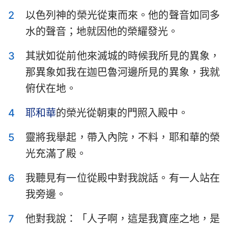
以斯拉記
尼希米記
2
以色列神的榮光從東而來。他的聲音如同多
水的聲音；地就因他的榮耀發光。
以斯帖記
約伯記
3
其狀如從前他來滅城的時候我所見的異象，
詩篇
箴言
那異象如我在迦巴魯河邊所見的異象，我就
傳道書
雅歌
俯伏在地。
以賽亞書
耶利米書
4
耶和華
的榮光從朝東的門照入殿中。
耶利米哀歌
以西結書
5
靈將我舉起，帶入內院，不料，耶和華的榮
但以理書
何西阿書
光充滿了殿。
約珥書
阿摩司書
6
我聽見有一位從殿中對我說話。有一人站在
俄巴底亞書
約拿書
我旁邊。
彌迦書
那鴻書
7
他對我說：「人子啊，這是我寶座之地，是