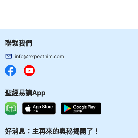
的人只有「罰」，没有「賞」，更不會同情。或許你
們以為你們跟隨多年無論如何也有苦勞，不管怎樣也
能做個效力者在神家撈個飯碗，我説在你們中間這樣
想的人也占多數，因為你們向來都是奉行只占便宜不
吃虧的原則。那我現在正式告訴你們：我不管你勞苦
聯繫我們
功高，或是資格大大，或是追隨左右，或是名望頂
天，或是態度好轉，只要你没有按着我的要求去辦，
info@expecthim.com
那你永遠不可能獲得我的稱許。你們還是把自己的種
種想法、打算趁早都一筆勾銷，把我的要求都認真對
待對待，否則，我會將所有的人都化為灰燼來結束我
的工作，充其量將我的多年作工與苦難化為烏有。因
聖經易讀App
為我不能把我的仇敵與帶着邪惡味道與撒但原樣的人
帶入我的國中，帶入下一個時代。
——《話・卷一 神的顯現與作工・過犯會將人帶入地獄》
好消息：主再來的奥秘揭開了！