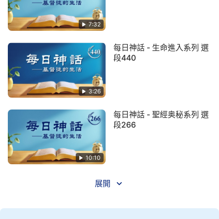
這個辦法的具體步驟是什麽呢？
7:32
其一，你將你的所有過犯都省察一遍，將你不合
真理的行為與心思都省察一遍。
每日神話 - 生命進入系列 選
段440
這一條很容易做到，相信有頭腦的人都能做到，
不過那種從來不知什麽叫過犯與真理的人就例外了，
3:26
因為這種人根本就是没有「頭腦」的人。我説話的對
象是被神認可的、誠實的、没有嚴重觸犯行政的人，
每日神話 - 聖經奥秘系列 選
是很容易找到自己過犯的人。我要求你們的這一個條
段266
件雖然很容易做到，但這并不是我所要求你們的唯一
條件。不管怎麽樣，希望你們不要偷偷笑話我的要
10:10
求，更不要小看我的這一個要求、輕視我的這一個要
求，認真對待一下，不要漫不經心。
展開
其二，把你的每一條過犯與悖逆都找着相應的真
理來解决，以後用真理的實行來取代你的過犯行為與