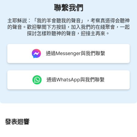
聯繫我們
你悖逆的心思與行為。
主耶穌説：「我的羊會聽我的聲音」，考察真道得会聽神
其三，做一個老老實實的人，不要耍滑頭，不要
的聲音。歡迎擊閲下方按鈕，加入我們的在綫聚會，一起
做詭詐人（這是我又一次要求你們做誠實人）。
探討怎樣聆聽神的聲音，迎接主再來。
這三條你都達到了，那你就很幸運，你就是好夢
成真的人，是接受好運的人。你們或許會很認真地對
通過Messenger與我們聯繫
待這三條不起眼的要求，或許會很不負責地看看這要
求。不管怎麽樣，我的目的就是為圓了你們的夢、實
通過WhatsApp與我們聯繫
現你們的理想，并不是取笑你們，也不是玩弄你們。
我的要求很簡單，但我告訴你們的事并不是一加
一等于二那麽簡單，如果你們只是憑口説説，或是海
闊天空、高談闊論一番，那你們的藍圖、你們的期望
將永遠是空白的一頁。我是不會可憐你們受苦多年又
發表迴響
徒勞無獲的，相反，我對待任何一個并未達到我要求