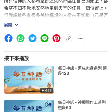
所有信神的人都希望好運突然降臨在自己的頭上，都
希望不知不覺地安然地坐到天堂的任意一個位置上。
但我説這些有很多美妙構想的人從來不知道自己是否
有資格架住這從天而降的好運，又是否有資格坐在天
展開
堂的座位上。今天的你們都很認識自己，但你們仍然
是希望自己能逃脱末日的灾害與全能者懲罰惡者的
手。看來，做好夢、想美差這是所有被撒但敗壞之人
的共性，并不是某一個人的杰作。雖然是這樣，但我
接下來播放
還是要打消你們這些奢侈的欲望與你們得福的急切心
理，因為你們的過犯重重，你們悖逆的事實累累見
每日神話 - 道成肉身系列 選
長，這怎麽能與你們美好的藍圖相輔相成呢？如果你
段123
既想隨便犯錯、不受約束，又想好夢成真，那我勸你
還是繼續蒙頭大睡，永遠不要醒來，因為你的夢只是
6:38
一場空洞的夢，在公義的神面前是不會為你破這個例
每日神話 - 神顯現作工系列
的。如果你只想好夢成真，那你就永遠不要做夢，永
選段60
遠面對
真理
、面對事實，這是唯一拯救你的辦法。那