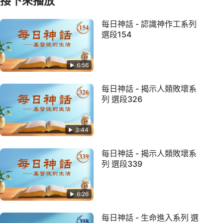
接下來播放
每日神話 - 認識神作工系列
選段154
6:56
每日神話 - 揭示人類敗壞系
列 選段326
3:44
每日神話 - 揭示人類敗壞系
列 選段339
6:26
每日神話 - 生命進入系列 選