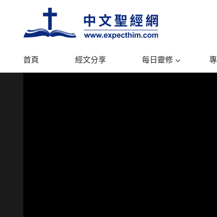
首頁
經文分享
每日靈修
專