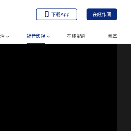
下載App
在綫作圖
活
福音影視
在綫聖經
圖庫