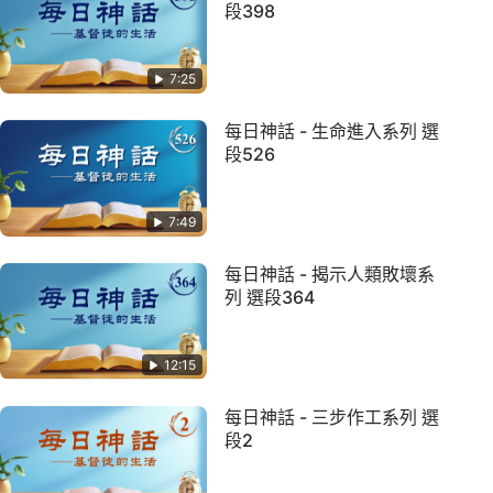
段398
7:25
每日神話 - 生命進入系列 選
段526
7:49
每日神話 - 揭示人類敗壞系
列 選段364
12:15
每日神話 - 三步作工系列 選
段2