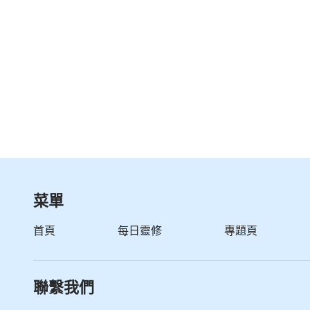
善與惡來劃分人類了，只不過在工作結束之時才
人或義人劃分開，之後就緊接着作罰惡賞善的工
類，以便將完全聖潔的人類帶入永遠的安息之中
一步。若不將惡者都毁滅而是將其存留下來，那
更美好的境地中，這樣的工作并不是完全結束的
才能安安穩穩地在安息之中生活了。
——《
菜單
首頁
每日靈修
專題頁
聯繫我們