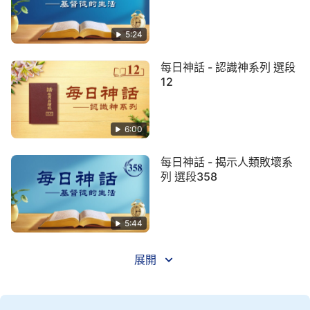
的悖逆不義，仆倒在神面前。你能摸着神的心意之後
去實行，而且還得有异象，你能完全順服在這些話之
5:24
下，没有任何選擇，這就達到被征服了，而且是因着
每日神話 - 認識神系列 選段
話被征服的。人類為什麽失去見證了？就是因為人都
12
不信神，人心裏根本没有神了，征服人類就是讓人類
恢復這個「信」。人總往世界上跑，盼望、前途、奢
6:00
侈要求太多，總為肉體着想，為肉體打算，根本没有
心尋求信神之道，人的心都被撒但擄去了，人失去了
每日神話 - 揭示人類敗壞系
敬畏神的心，一心為着撒但，而人又是神造的，就這
列 選段358
樣人便失去了見證，也就是失去了神的榮耀，征服人
類就是為了奪回人敬畏神的榮耀。可以這麽説，有很
5:44
多人并不追求生命，即使有一些追求生命的也是屈指
可數，人對前途最挂心，對生命根本不注重。有的人
展開
又悖逆又抵擋，背後論斷，不實行
真理
，現在對這些
人先不搭理，對這類逆子先不作任何處理，以後你就