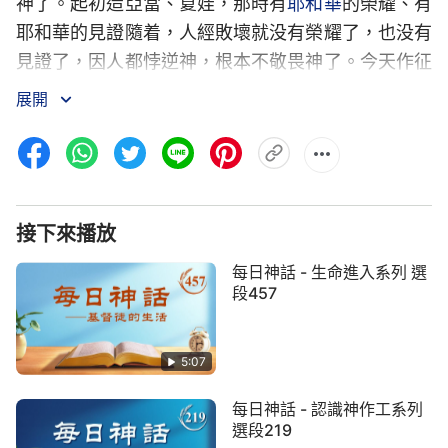
神了。起初造亞當、夏娃，那時有
耶和華
的榮耀、有
耶和華的見證隨着，人經敗壞就没有榮耀了，也没有
見證了，因人都悖逆神，根本不敬畏神了。今天作征
服的工作就是奪回所有的見證，奪回所有的榮耀，讓
展開
所有的人都敬拜神，達到在受造之物中間有見證，這
就是這一步要作的工作。究竟怎麽征服人類呢？就是
藉着這步話語的工作來達到讓人心服口服，藉着揭
示、審判、刑罰和無情的咒詛來使人徹底服氣，揭示
接下來播放
人的悖逆，審判人的抵擋，來達到讓人認識人類的不
義，認識人類的污穢，藉此襯托神的公義性情，主要
每日神話 - 生命進入系列 選
是藉着這些話來征服人，讓人心服口服。話語是最終
段457
征服人類的途徑，接受征服的都得接受話語的擊打與
審判。現在説話的過程就是征服的過程，人到底怎麽
5:07
配合呢？你就是配合會吃喝這些話，達到明白這些
每日神話 - 認識神作工系列
話。怎麽被征服，這個人自己没法做到，你只能是在
選段219
吃喝這些話的基礎上認識自己的敗壞污穢，認識自己