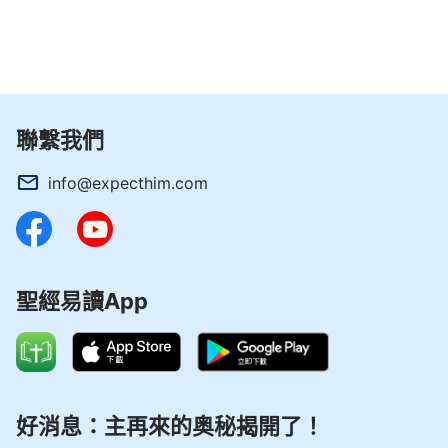
生活怎能比得上現在呢？到那時你哀哭切齒那不是活
遭罪嗎？現在給你福氣你不會享受，生在福中不知
福，證明你就是受苦的命！現在有些人抵擋，有些人
悖逆，有些人做這個、做那個，我不搭理，你别以為
聯繫我們
你們幹的那些勾當我不知道，你們的實質我還不了解
嗎？何必總跟我過不去呢？你信神不是為你自己追求
info@expecthim.com
生命、追求得福嗎？你不是為了你自己而信嗎？我現
在只是説話作征服的工作，征服工作結束了，你的結
局也就顯明了，還用我明説嗎？
——《話・卷一 神的顯現與作工・征服工作的内幕 一》
聖經易讀App
好消息：主再來的奥秘揭開了！