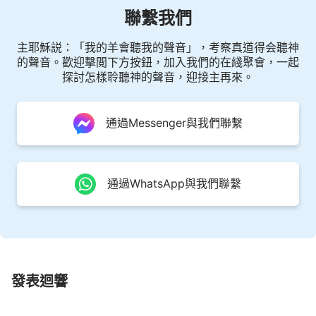
活在黑暗中哀哭切齒了。你活在光明當中不覺得光明
聯繫我們
的寶貴，當你活在漆黑的夜裏時就知道光明寶貴了，
那時你該後悔了。現在你不覺得怎麽樣，有你後悔的
主耶穌説：「我的羊會聽我的聲音」，考察真道得会聽神
的聲音。歡迎擊閲下方按鈕，加入我們的在綫聚會，一起
那一天，到那時黑暗臨到再無光明，你後悔也晚了。
探討怎樣聆聽神的聲音，迎接主再來。
現在你不珍惜光陰是因你還不認識現在的工作，等全
宇的工作一開展，也就是今天我説的這話都成就了，
通過Messenger與我們聯繫
許多人就抱頭痛哭了，那不就是哀哭切齒落在黑暗之
中了嗎？那些真正追求生命的被作成之人都能被使
用，那些不合用的悖逆之子都落在黑暗之中，一點聖
通過WhatsApp與我們聯繫
靈工作也没有，什麽也摸不着，這樣，就落入懲罰之
中哀哭了。在這步工作中你裝備好了，生命長大了，
你就是一個合用的人，你裝備不好，下步工作想用你
你又不合用，那時你再想裝備就没機會了。神走了，
你上哪兒去找現在這樣的作工機會，你上哪兒去接受
發表迴響
神的親自操練？那時也不是神親自説話、親自發聲，
你只是看看現在所説的話，怎麽能好明白呢？以後的