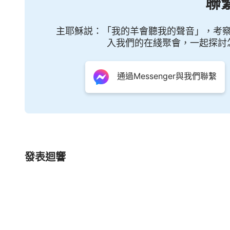
聯
求認識神的區别了。人對神有認識了那就證明人
的，這樣的人才是心中有神的人。將心歸向神只
主耶穌説：「我的羊會聽我的聲音」，考
入我們的在綫聚會，一起探討
神的前提，并不是人完成「愛神本分」的標志，
到真實愛神的唯一途徑，也是作為一個受造之物
通過Messenger與我們聯繫
求真理的人，是真心要神的人，這樣的人都是有
領。
—
發表迴響