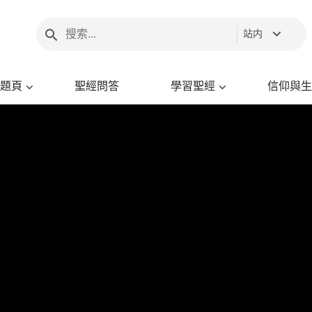
站内
題頁
聖經問答
學習聖經
信仰與生