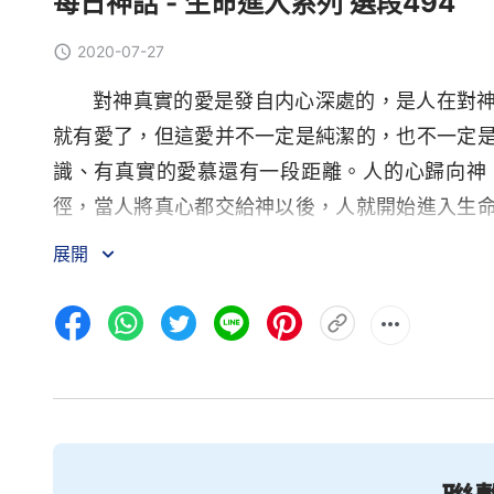
每日神話 - 生命進入系列 選段494
2020-07-27
對神真實的愛是發自内心深處的，是人在對
就有愛了，但這愛并不一定是純潔的，也不一定
識、有真實的愛慕還有一段距離。人的心歸向神
徑，當人將真心都交給神以後，人就開始進入生
逐步增多，對神的認識也逐步增多。所以説，將
展開
在神面前的時候，只有渴慕神的心并没有愛神的
自發的，不是真實的，因為來源于人肉體的都屬
激動，并不能有長久的愛慕。人對神没有認識就
這樣的愛并不能稱為是自發的愛，不能稱為是真
想，但若對神没有認識仍不能有自發的真實的愛
本分，這樣的人都是性情難以變化的人，都是不
了也不能代表人愛神的心是完全純潔的，因為心