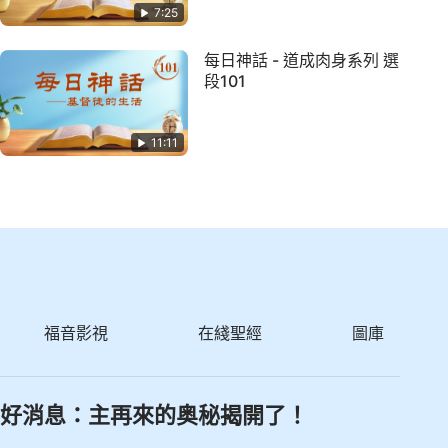
7:25
每日神話 - 道成肉身系列 選
段101
11:11
福音影視
在綫聖經
圖庫
好消息：主再來的奥秘揭開了！