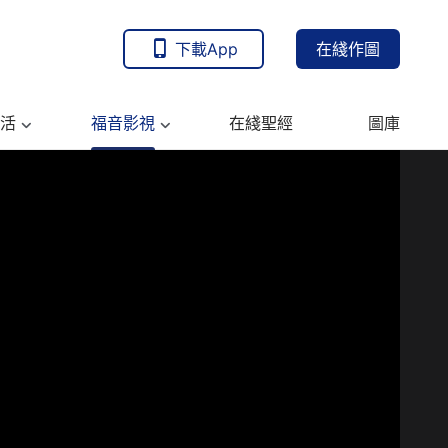
下載App
在綫作圖
活
福音影視
在綫聖經
圖庫