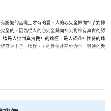
神有認識的基礎上才有的愛。人的心完全歸向神了對神
是完全的，因為從人的心完全歸向神到對神有真實的認
，這是人達到真實愛神的途徑，是人認識神性情的途
命經歷之中了，這樣，人的性情才開始變化，對神的愛
心歸向神這只是人進入生命經歷正軌的前提。人將心擺
心，因為人對神并没有認識，這樣即使有一點愛也不是
于情感作用的，并不是來源于真實的認識，只是一時的
只能憑着自己的喜好來愛神，憑着個人的觀念來愛神，
實的愛。人的心真實地歸向神，能處處為神的利益着
，只是無根無據地為
教會
盡點功用或是盡點自己當盡的
追求
真理
或是不明白真理的人。人即使將心完全歸向神
裏有神的人并不一定是心裏愛神的人，這就有是否是追