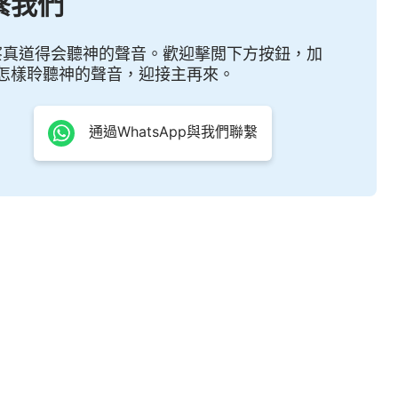
繫我們
的心完全歸向神了，證明人心中對神真實的愛是自發
是人進入正軌的前提，是人認識神的前提，是人達到愛
察真道得会聽神的聲音。歡迎擊閲下方按鈕，加
怎樣聆聽神的聲音，迎接主再來。
并不是人對神有真實的愛的標志。將心歸向神這是人達
首先當做到的。愛神的人都是追求生命的人，也就是追
通過WhatsApp與我們聯繫
聖靈開啓的人，都是有聖靈感動的人，都能得着神的帶
—《話・卷一 神的顯現與作工・對神真實的愛是自發的》