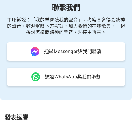
實行，不要自己愚弄自己，這樣有何意義呢？為自己
聯繫我們
的肉體活着，争名奪利能得着什麽呢？
——《話・卷一 神的顯現與作工・你既信神就應為真理而
主耶穌説：「我的羊會聽我的聲音」，考察真道得会聽神
活》
的聲音。歡迎擊閲下方按鈕，加入我們的在綫聚會，一起
探討怎樣聆聽神的聲音，迎接主再來。
通過Messenger與我們聯繫
通過WhatsApp與我們聯繫
發表迴響