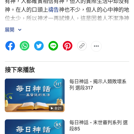
有神，人都確實相信有神，但人的實際生活中却没有
神。在人的口頭上
禱告
神也不少，但人的心中神的地
位太少，所以神才一再試煉人，這是因着人不潔净神
才不得已來試煉人，讓人都在試煉中自覺蒙羞，自己
展開
認識自己，否則人都成了天使長的後代，越來越敗
壞。每個人在信神的過程中，都在神不斷地潔净當中
去掉了許多個人的存心、個人的目的，否則神根本没
法使用任何一個人，根本没法在人身上作神該作的工
接下來播放
作。神是先潔净人，在潔净的過程當中讓人認識自
己，在此過程當中來變化人，之後才可把神的生命作
每日神話 - 揭示人類敗壞系
到人的裏面，這樣人的心才能完全歸給神。所以説，
列 選段317
信神不是人説得那麽簡單。在神來看，你若只有認
識，却没有神話作生命，僅局限在有自己的認識，却
8:21
行不出
真理
，活不出神話，仍證明你無愛神的心，説
每日神話 - 末世審判系列 選
明你的心不屬神。信神能認識神，這是最終目的，是
段85
人追求的目標，你要在活出上來下點功夫，讓神的話