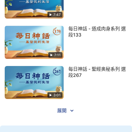
語能落實在你的實行上。你若只有道理的認識，那你
信神就是一場空，若你再加上實行、活出，這才算是
7:47
完全，才是合神的心意。在這條路上，有許多人能説
每日神話 - 道成肉身系列 選
出許多認識，但死時却眼泪汪汪，恨惡自己枉活一
段133
世，空活百歲，只明白道理却不會實行真理見證神，
只在外面東奔西跑，忙得不可開交，到臨死時才看見
7:11
自己没有真實的見證，絲毫不認識神，這不是太晚了
嗎？為何不趁今天來追求自己喜愛的真理呢？何必等
每日神話 - 聖經奥秘系列 選
到明天呢？生前不為真理而受苦，不追求得着，難道
段267
是為了死時而遺憾嗎？這樣為何要信神呢？其實，有
許多事人稍稍用力就可以實行出真理來，就可以滿足
3:01
神，就因為人總是鬼迷心竅，不能為神而做，而總是
為肉體奔波忙碌，最終也没有什麽收穫，所以自己總
展開
有苦惱、總有困難，這不都是撒但的苦害嗎？不是肉
體的敗壞嗎？你不應只玩嘴皮糊弄神，得有點實際的