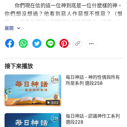
你們現在信的這一位神到底是一位什麽樣的神，
你們想没想過？他看到惡人作惡恨不恨惡？（恨
惡。）他看到愚昧人犯錯是什麽態度呢？（哀愁。）
展開
看到人偷吃他的祭物，他是什麽態度啊？（恨惡。）
這個都很清楚，是吧！看到人信神稀裏糊塗、絲毫不
追求
真理
，神是什麽態度？這個你們不太清楚，是
吧！「稀裏糊塗」這個態度不是犯罪，也没有觸犯
神，在人心裏認為這個應該不是什麽大錯。那你説神
接下來播放
是什麽態度？（不願搭理。）「不願搭理」心裏是什
每日神話 - 神的性情與所有
麽態度？就是神輕看這樣的人，蔑視這樣的人！對于
所是系列 選段258
這樣的人神采取冷處理的方式，這個方式就是擱置
——不作任何的工作，包括開啓光照、責打管教等
6:02
等，這類人在神的作工中不算數。對于觸怒他性情、
觸犯他行政的人，神是什麽態度？極度地厭憎！觸怒
每日神話 - 認識神作工系列
他性情却不知悔改的人，神是極度地忿怒！「忿怒」
選段228