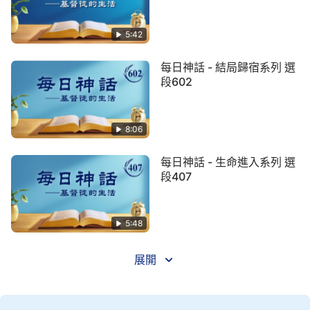
僅僅是一種情緒、一種心情，并不能代表一個明確的
態度，但這樣的情緒、這樣的心情會給這個人帶來一
5:42
個結局，就是讓神極度地厭憎！那這個「極度地厭
憎」帶來的後果是什麽呢？就是神把這個人放在一
每日神話 - 結局歸宿系列 選
段602
邊，先不搭理了，等到「秋後」一起收拾。言外之意
是什麽？這樣的人還有結局嗎？神就没打算給這類人
結局！所以説神現在不搭理這樣的人是不是很正常？
8:06
（是。）這樣的人現在應該準備什麽呢？就是準備承
每日神話 - 生命進入系列 選
擔自己所作的惡與自己的行為所帶來的惡果吧！這就
段407
是神對這樣的人的交代。所以我現在明確地告訴這類
人不要抱有任何幻想，不要再存有任何的僥幸心理，
神不會無限期地寬容人，不會無限期地忍耐人的過
5:48
犯、忍耐人的悖逆。有的人會説：「這類人我也見過
展開
幾個，人家
禱告
還特别受神的感動，痛哭流泪，平時
也很快樂，他好像有神的同在、有神的引導。」這話
不要亂説！痛哭流泪不見得就是神的感動或有神的同