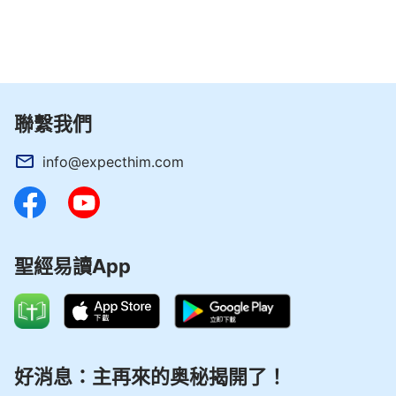
然存在，我們就應當時時刻刻留心傾聽他的心聲，注
重他的態度，了解他的感受，不要拿人的想象去定規
神，也不要把人心思裏所想的、意願裏盼望的强加給
神，讓神以人的方式、人的想象去對待人。如果你這
聯繫我們
樣做了，那你是在觸怒神，你是在試探神的怒氣，你
是在挑戰神的尊嚴！所以在你們明白了這個事的嚴重
info@expecthim.com
性之後，我勸你們每一個人要小心謹慎地行事，小心
謹慎地説話，在對待神的事上一定要謹慎又謹慎，小
心再小心！在你没有了解神的態度是什麽的情况下，
不要亂説話，不要亂做事，也不要亂扣帽子，更不要
聖經易讀App
隨意下結論，而要等待、尋求，這也是敬畏神遠離惡
的表現。如果你首先能做到這一點，首先能具備這個
態度，神不會怪罪你愚昧無知、不明白事理，而是因
着你的害怕得罪神、尊重神的心意、願意順服神這樣
好消息：主再來的奥秘揭開了！
的態度而紀念你，引導開啓你，或者寬容你的幼小無