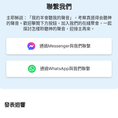
聯繫我們
在，更不能説是神的引導。人觸怒了神，神還會引導
他嗎？總的來説，神定意要淘汰要放弃一個人的時
主耶穌説：「我的羊會聽我的聲音」，考察真道得会聽神
候，他的結局已經没有了。無論他禱告自我感覺是多
的聲音。歡迎擊閲下方按鈕，加入我們的在綫聚會，一起
麽良好，他心裏對神有多大的
信心
，這個都已經不重
探討怎樣聆聽神的聲音，迎接主再來。
要了，重要的是神不需要這樣的信心，神對這樣的人
已經厭弃了，而且對這樣的人以後怎麽處理這也不重
通過Messenger與我們聯繫
要，重要的是當他觸怒神的那一刻，他的結局已經定
規了。如果神定意不拯救這樣的人，那神就讓這樣的
人留下來受懲罰，這就是神的態度。
通過WhatsApp與我們聯繫
雖然神的實質裏有愛的成分，他對每一個人
都有憐憫，但人都忽略、忘却了他的實質是有尊嚴的
這一點。他有愛不代表人可以隨意觸犯他，他却没有
任何感覺，也没有任何反應；他有憐憫不代表他對待
發表迴響
人没有原則。神是活生生的，是真真正正存在的，不
是人想象出來的一個木偶或者是一個什麽物體。他既