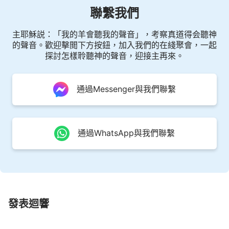
聯繫我們
基督教會詩歌《子民越成熟大紅龍越垮
台》
主耶穌説：「我的羊會聽我的聲音」，考察真道得会聽神
的聲音。歡迎擊閲下方按鈕，加入我們的在綫聚會，一起
1 當子民都被作成，而且地上的國成為基督的
探討怎樣聆聽神的聲音，迎接主再來。
國，那時也正是「七雷巨響」之時，現在正向那一步
邁進，正向那一天「進攻」，這是神的計劃，在不久
通過Messenger與我們聯繫
的將來將會實現。但神口所説的都是神已作成的，足
見世上的國已是空中樓閣摇摇欲墜，末日就在眼前
了，大紅龍就在神的話中倒下了。
通過WhatsApp與我們聯繫
2 為了神計劃的圓滿成功，天使也下到人間下
到人間開始盡自己的所能來滿足神，道成肉身的神也
親自在交戰之地與仇敵作戰。神道成的肉身所在之處
正是仇敵滅亡之處，正是仇敵滅亡之處，中國首先第
發表迴響
一個被摧毁，被神的手滅没，神對它絲毫不留一點情
面。