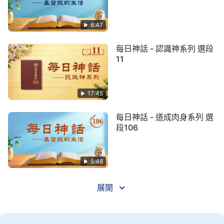
做什麽！還不是我親自作嗎？」人都是這樣，不僅不
能做什麽，而且時常還灰心、失望，因此不能認識
6:47
神。神不僅是恢復人的信心，而且多次在人的背後給
每日神話 - 認識神系列 選段
人加添力量。
11
接着，神又向全宇開始説話，不僅在中國開展他
新的工作，而且在全宇宙開始他今天的新工作。在這
17:45
一步工作之中，因着神要在全地把他所有的作為都顯
每日神話 - 道成肉身系列 選
明出來，最後使背叛他的全人類都重新歸服他的寶座
段106
之前，所以在神的審判之中仍然包含着神的憐憫、慈
愛。就藉着世界發生各種動態，使得人心惶惶，從而
就此機會來尋求神，因而讓人都流歸神的面前，所以
5:48
神説「這是我作工的一種方式，無疑對人是一個拯
展開
救，對人所施的仍然是慈愛的一種」。
——《話・卷一 神的顯現與作工・「神向全宇的説話」的
奥秘揭示・第十篇》