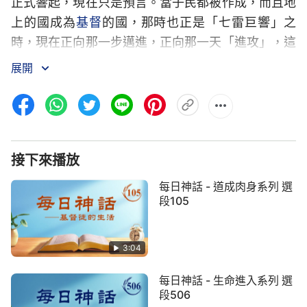
正式響起，現在只是預言。當子民都被作成，而且地
上的國成為
基督
的國，那時也正是「七雷巨響」之
時，現在正向那一步邁進，正向那一天「進攻」，這
是神的計劃，在不久的將來將會實現。但神口所説的
展開
都是神已作成的，足見世上的國已是空中樓閣摇摇欲
墜，末日就在眼前了，大紅龍就在神的話中倒下了。
為了神計劃的圓滿成功，天使也下到人間開始盡自己
的所能來滿足神，
道成肉身
的神也親自在交戰之地與
接下來播放
仇敵作戰。道成的肉身所在之處正是仇敵滅亡之處，
中國首先第一個被摧毁，被神的手滅没，神對它絲毫
每日神話 - 道成肉身系列 選
不留一點情面。子民越成熟證明大紅龍越垮台，這是
段105
讓人明顯能看出來的，子民的成熟是仇敵滅亡的預
兆，這是「較量」的一點解釋。所以神多次提醒子民
3:04
要為神作那美好的見證，以結束「觀念」即大紅龍的
每日神話 - 生命進入系列 選
醜態在人心中的地位，神只是以多次的提醒來激起人
段506
的
信心
，以此方式來達到作工果效，因為神説「人能