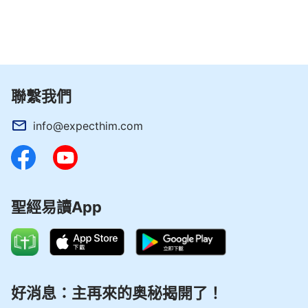
3 子民越成熟證明大紅龍越垮台，這是讓人明
顯能看出來的，子民的成熟是仇敵滅亡的預兆，子民
的成熟是仇敵滅亡的預兆。神親臨大紅龍盤卧之地與
之「較量」，當所有的人都在肉身中認識神，能在肉
聯繫我們
身中看見看見神的作為時，大紅龍的巢穴也就隨之而
歸于烏有、化為灰燼了。
info@expecthim.com
——《跟隨羔羊唱新歌》
聖經易讀App
好消息：主再來的奥秘揭開了！