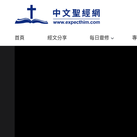
首頁
經文分享
每日靈修
專