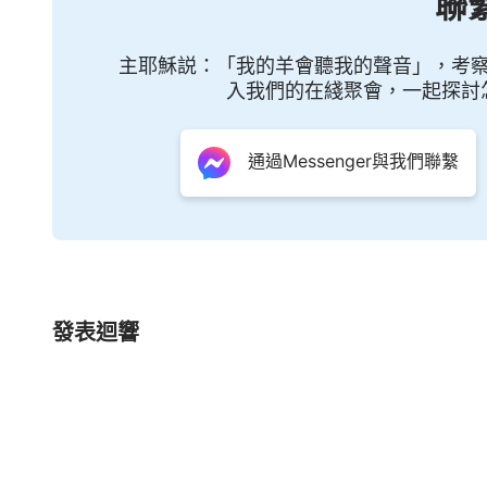
聯
地的人所有的撒但性情來作神的潔净、征服工作
這是神在這班人身上付出所有代價的全部意義。
主耶穌説：「我的羊會聽我的聲音」，考
入我們的在綫聚會，一起探討
這樣作才可顯明神的大能，就是只有在污穢之地
所以説，神得榮耀是從污穢之地得着，是從污穢
通過Messenger與我們聯繫
作，就在逼迫他的
法利賽人
中間才可得着榮耀，
受譏笑，不能受毁謗，更不能釘十字架，也不能
他在肉身的工作，他就在何處得着榮耀，也從那
營。
——《話・卷
發表迴響
基督教會詩歌《你們都是承受神産業
1 作為每個相信神的人都應明白，今天能够
中的工作，你實在是蒙了神極大的高抬和拯救。
心血代價都獻給了你們，他將全宇的靈的工作全