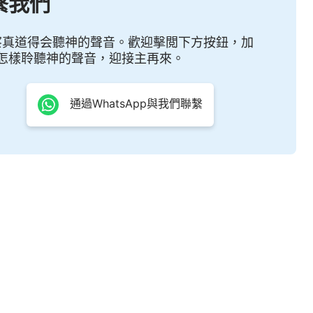
繫我們
，使神從此得着榮耀，使神從此得着見證他作為的人，
就是説，神就是藉着抵擋神的人來作征服的工作，只有
察真道得会聽神的聲音。歡迎擊閲下方按鈕，加
怎樣聆聽神的聲音，迎接主再來。
的人才有資格承受神的榮耀，這樣才可襯托神的大能。
之地的人身上得着，這是神的心意。就如
耶穌
那一步工
通過WhatsApp與我們聯繫
若是没有法利賽人的逼迫，没有猶大的出賣，耶穌不能
得着榮耀。神在每一個時代在什麽地方作工，在何處作
處得着他要得着的人，這是神作工的計劃，是神的經
一 神的顯現與作工・神的作工像人想象得那麽簡單嗎？》
的》
接受神在末世作的工作，接受神在你身上作的所有計劃
神將全宇工作的重點全部作在這班人身上，將他全部的
都收回給了你們，所以説，你們是幸運者，你們都是承