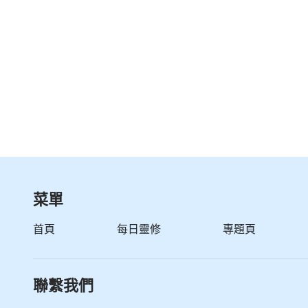
受神産業的，更是承受神榮耀的人，更是承受神榮
2 或許你們都記得這樣的話：「我們這至暫
句話是神在末世要成就的，而且是成就在大紅龍
逼迫神的，是神的仇敵，是神的仇敵，所以在此
就在你們這班人身上的。
3 神在大紅龍之地開展他的工作是相當難的
智慧，顯明神的奇妙作為，藉此機會神將這班人
之地的人所有的撒但性情來作神的潔净、征服工
菜單
人，這是神在這班人身上付出所有代價的全部意
首頁
每日靈修
專題頁
出所有代價的全部意義。
聯繫我們