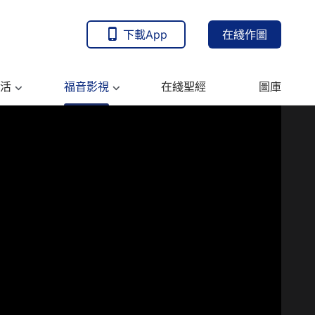
下載App
在綫作圖
活
福音影視
在綫聖經
圖庫