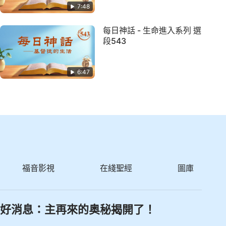
7:48
每日神話 - 生命進入系列 選
段543
6:47
福音影視
在綫聖經
圖庫
好消息：主再來的奥秘揭開了！