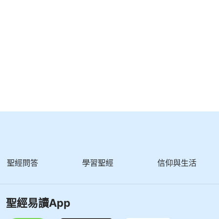
耀的人。
至輕的苦楚，要為我們成就極重無比永遠的榮耀。」這
盤卧之地受到大紅龍殘酷迫害的人身上，因着大紅龍是
地的人都因着信神而受羞辱、受逼迫，所以，這話是成
，而神又藉此「難」來作了他的一步工作，來顯明神的
作成。就因着人受的苦，因着人的素質，因着這個污穢
作，使神從此得着榮耀，使神從此得着見證他作為的
義，這是神在這班人身上付出所有代價的全部意義，付
聖經問答
學習聖經
信仰與生活
——《跟隨羔羊唱新歌》
聖經易讀App