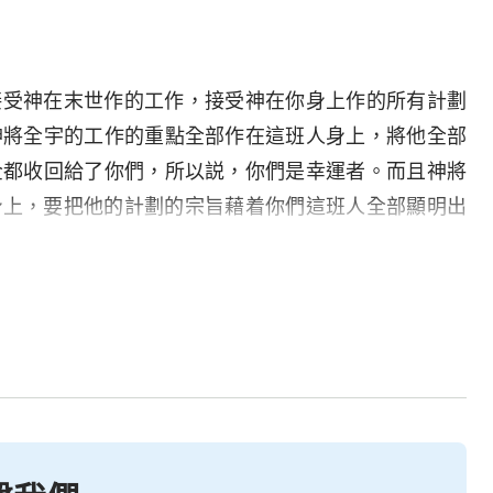
接受神在末世作的工作，接受神在你身上作的所有計劃
神將全宇的工作的重點全部作在這班人身上，將他全部
全都收回給了你們，所以説，你們是幸運者。而且神將
身上，要把他的計劃的宗旨藉着你們這班人全部顯明出
耀的人。或許你們都記得這樣的話：「我們這至暫至輕
在以往，你們都聽過這句話，但誰也不明白這話的真正
末世要成就的，而且是成就在大紅龍盤卧之地受到大紅
是神的仇敵，所以在此地的人都因着信神而受羞辱、受
因着在抵擋神的地方開展工作，神的一切工作都受到極
人便因着神的話而受了熬煉，這也是屬于「苦」中的成
而神又藉此「難」來作了他的一步工作，來顯明神的智
成。就因着人受的苦，因着人的素質，因着這個污穢之