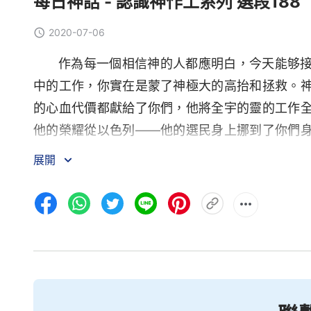
每日神話 - 認識神作工系列 選段188
2020-07-06
作為每一個相信神的人都應明白，今天能够
中的工作，你實在是蒙了神極大的高抬和拯救。
的心血代價都獻給了你們，他將全宇的靈的工作
他的榮耀從以色列——他的選民身上挪到了你們
來，所以你們都是承受神産業的，更是承受神榮
展開
的苦楚，要為我們成就極重無比永遠的榮耀。」
含義，今天深知這話的實際意義。這句話是神在
龍殘酷迫害的人身上，因着大紅龍是逼迫神的，
逼迫，所以，這話是成就在你們這班人身上的。
大的攔阻，而且神的許多話不能及時得到成就，
分。神在大紅龍之地開展他的工作是相當難的，
慧，顯明神的奇妙作為，藉此機會神將這班人作