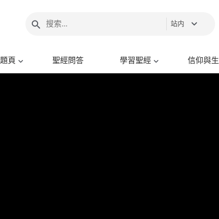
站内
題頁
聖經問答
學習聖經
信仰與生