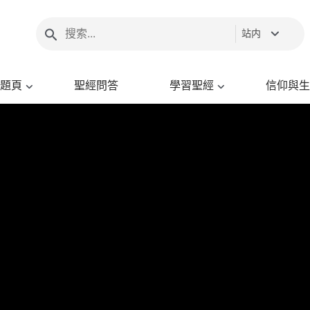
站内
題頁
聖經問答
學習聖經
信仰與生