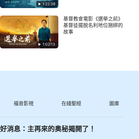
1:22:38
基督教會電影《選舉之前》
基督徒擺脱名利地位捆綁的
故事
1:02:13
福音影視
在綫聖經
圖庫
好消息：主再來的奥秘揭開了！