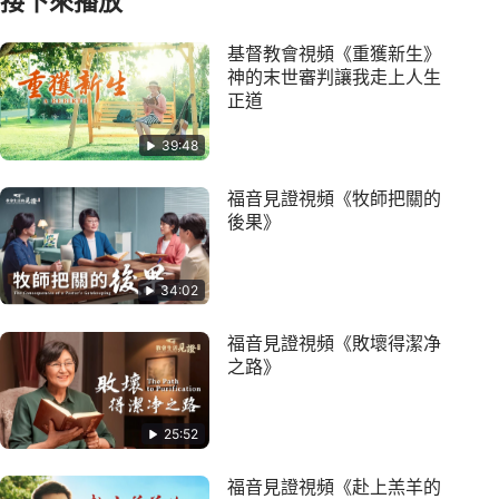
接下來播放
基督教會視頻《重獲新生》
神的末世審判讓我走上人生
正道
39:48
福音見證視頻《牧師把關的
後果》
34:02
福音見證視頻《敗壞得潔净
之路》
25:52
福音見證視頻《赴上羔羊的