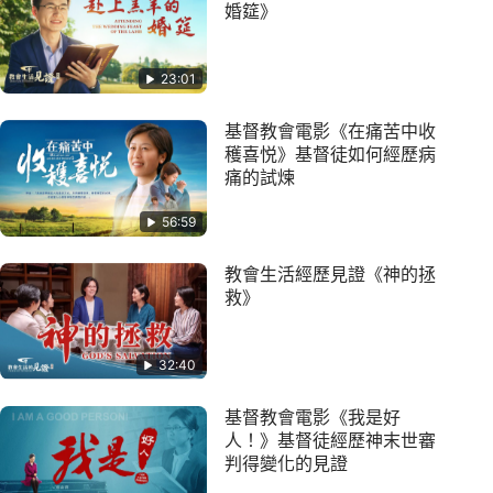
婚筵》
23:01
基督教會電影《在痛苦中收
穫喜悦》基督徒如何經歷病
痛的試煉
56:59
教會生活經歷見證《神的拯
救》
32:40
基督教會電影《我是好
人！》基督徒經歷神末世審
判得變化的見證