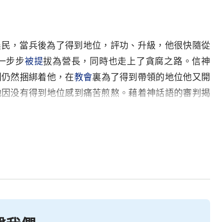
》
農民，當兵後為了得到地位，評功、升級，他很快隨從
一步步
被提
拔為營長，同時也走上了貪腐之路。信神
則仍然捆綁着他，在
教會
裏為了得到帶領的地位他又開
他因没有得到地位感到痛苦煎熬。藉着神話語的審判揭
求
真理
，走人生正道。