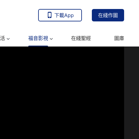
下載App
在綫作圖
活
福音影視
在綫聖經
圖庫