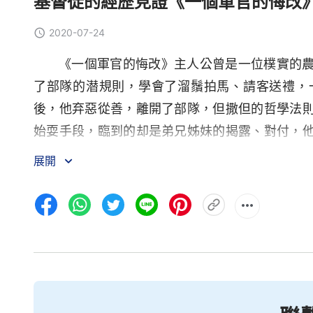
基督徒的經歷見證《一個軍官的悔改
2020-07-24
《一個軍官的悔改》主人公曾是一位樸實的
了部隊的潜規則，學會了溜鬚拍馬、請客送禮，
後，他弃惡從善，離開了部隊，但撒但的哲學法
始耍手段，臨到的却是弟兄姊妹的揭露、對付，
示，他逐漸看透了追求地位的實質與後果，開始追
展開