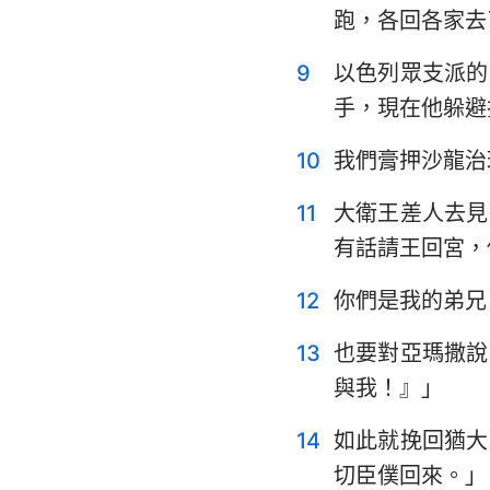
跑，各回各家去
耶利米哀歌
9
以色列眾支派的
但以理書
手，現在他躲避
約珥書
10
我們膏押沙龍治
俄巴底亞書
11
大衛王差人去見
彌迦書
有話請王回宮，
哈巴谷書
12
你們是我的弟兄
哈該書
13
也要對亞瑪撒說
瑪拉基書
與我！』」
14
如此就挽回猶大
切臣僕回來。」