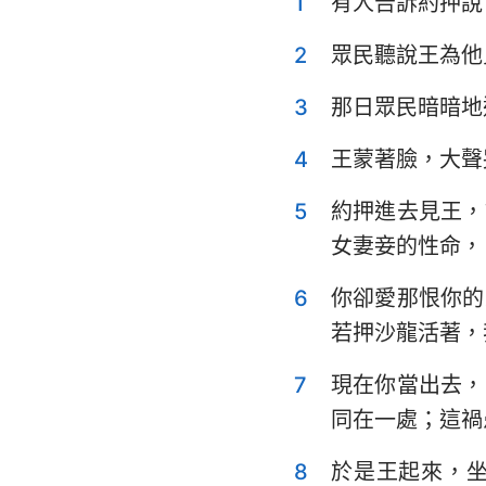
1
有人告訴約押說
利未記
申命記
2
眾民聽說王為他
士師記
3
那日眾民暗暗地
撒母耳記上
4
王蒙著臉，大聲
列王紀上
5
約押進去見王，
歷代志上
女妻妾的性命，
以斯拉記
6
你卻愛那恨你的
若押沙龍活著，
以斯帖記
7
現在你當出去，
詩篇
同在一處；這禍
傳道書
8
於是王起來，
以賽亞書