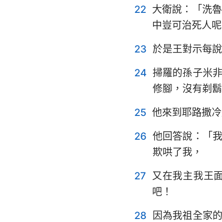
22
大衛說：「洗
中豈可治死人呢
23
於是王對示每說
24
掃羅的孫子米
修腳，沒有剃鬍
25
他來到耶路撒冷
26
他回答說：「
欺哄了我，
27
又在我主我王
吧！
28
因為我祖全家