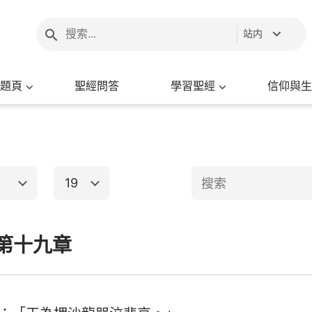
站内
題頁
聖經問答
學習聖經
信仰與生
19
1
2
3
4
5
6
第十九章
新約聖經
8
9
10
11
12
13
15
16
17
18
19
20
出埃及記
馬太福音
馬
22
23
24