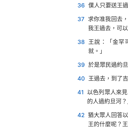
36
僕人只要送王
37
求你准我回去
我王過去，可以
38
王說：「金罕
就。」
39
於是眾民過約
40
王過去，到了
41
以色列眾人來見
的人過約旦河？
42
猶大眾人回答
王的什麼呢？王