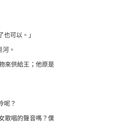
了也可以。」
旦河。
物來供給王；他原是
冷呢？
女歌唱的聲音嗎？僕