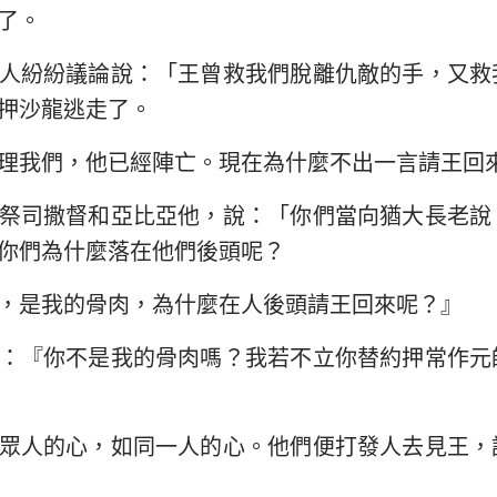
了。
以西結書
約翰三書
猶
人紛紛議論說：「王曾救我們脫離仇敵的手，又救
何西阿書
啟示錄
押沙龍逃走了。
阿摩司書
理我們，他已經陣亡。現在為什麼不出一言請王回
約拿書
祭司撒督和亞比亞他，說：「你們當向猶大長老說
那鴻書
你們為什麼落在他們後頭呢？
西番雅書
，是我的骨肉，為什麼在人後頭請王回來呢？』
撒迦利亞書
：『你不是我的骨肉嗎？我若不立你替約押常作元
眾人的心，如同一人的心。他們便打發人去見王，