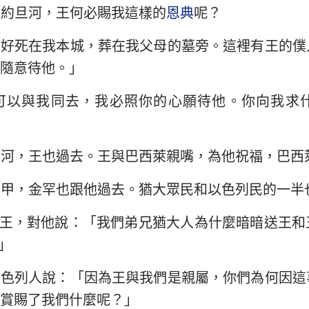
過約旦河，王何必賜我這樣的
恩典
呢？
，好死在我本城，葬在我父母的墓旁。這裡有王的僕
隨意待他。」
可以與我同去，我必照你的心願待他。你向我求
旦河，王也過去。王與巴西萊親嘴，為他祝福，巴西
吉甲，金罕也跟他過去。猶大眾民和以色列民的一半
王，對他說：「我們弟兄猶大人為什麼暗暗送王和
」
以色列人說：「因為王與我們是親屬，你們為何因這
賞賜了我們什麼呢？」