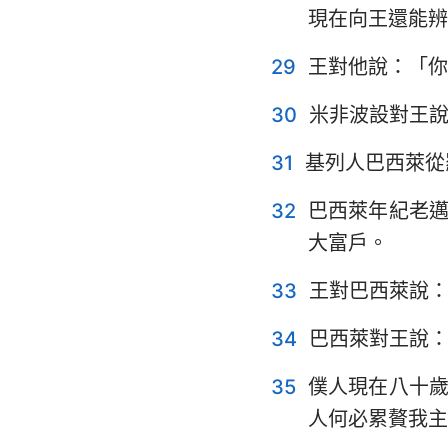
現在向王還能辨
29
王對他說：「你
30
米非波設對王
31
基列人巴西萊從
32
巴西萊年紀老
大富戶。
33
王對巴西萊說
34
巴西萊對王說
35
僕人現在八十
人何必累贅我主