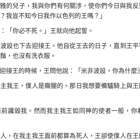
魯雅的兒子，我與你們有何關涉，使你們今日與我反
？我豈不知今日我作以色列的王嗎？」
：「你必不死。」王就向他起誓。
非波設也下去迎接王。他自從王去的日子，直到王平
鬚，也沒有洗衣服。
迎接王的時候，王問他說：「米非波設，你為什麼
我主我王，僕人是瘸腿的。那日我想要備驢騎上與王
面前讒毀我。然而我主我王如同神的使者一般，你
的人，在我主我王面前都算為死人，王卻使僕人在王