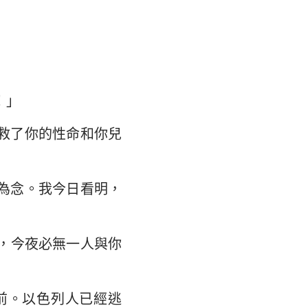
翰福音
馬書
林多後書
弗所書
！」
羅西書
救了你的性命和你兒
撒羅尼迦後書
摩太後書
為念。我今日看明，
利門書
，今夜必無一人與你
各書
得後書
前。以色列人已經逃
翰二書