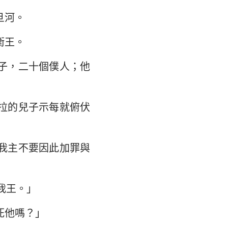
旦河。
衛王。
子，二十個僕人；他
拉的兒子示每就俯伏
我主不要因此加罪與
我王。」
死他嗎？」