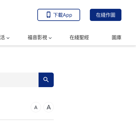
下載App
在綫作圖
活
福音影視
在綫聖經
圖庫
7
14
21
可福音