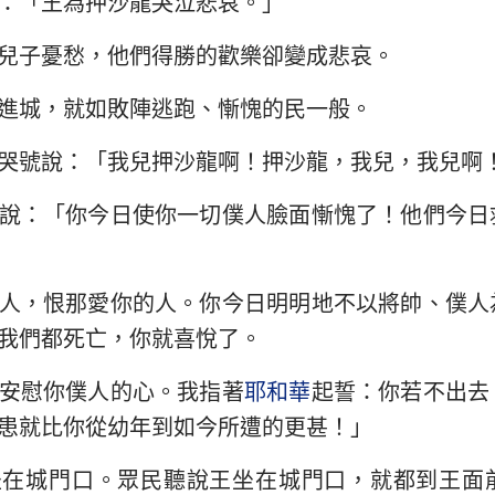
：「王為押沙龍哭泣悲哀。」
民數記
路加福音
約
約書亞記
使徒行傳
羅
兒子憂愁，他們得勝的歡樂卻變成悲哀。
路得記
哥林多前書
哥
進城，就如敗陣逃跑、慚愧的民一般。
撒母耳記下
加拉太書
以
哭號說：「我兒押沙龍啊！押沙龍，我兒，我兒啊
列王紀下
腓立比書
歌
說：「你今日使你一切僕人臉面慚愧了！他們今日
歷代志下
帖撒羅尼迦前書
帖
尼希米記
提摩太前書
提
人，恨那愛你的人。你今日明明地不以將帥、僕人
我們都死亡，你就喜悅了。
約伯記
提多書
腓
安慰你僕人的心。我指著
耶和華
起誓：你若不出去
箴言
希伯來書
雅
患就比你從幼年到如今所遭的更甚！」
雅歌
彼得前書
彼
坐在城門口。眾民聽說王坐在城門口，就都到王面
耶利米書
約翰一書
約