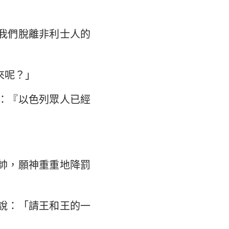
大書
我們脫離非利士人的
來呢？」
：『以色列眾人已經
帥，願神重重地降罰
說：「請王和王的一