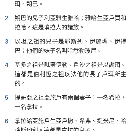
珥、朔巴。
以斯拉記
尼希米記
2
朔巴的兒子利亞雅生雅哈；雅哈生亞戶買和
以斯帖記
約伯記
拉哈。這是瑣拉人的諸族。
詩篇
箴言
3
以坦之祖的兒子是耶斯列、伊施瑪、伊得
傳道書
雅歌
巴；他們的妹子名叫哈悉勒玻尼。
以賽亞書
耶利米書
4
基多之祖是毗努伊勒。戶沙之祖是以謝珥。
耶利米哀歌
以西結書
這都是伯利恆之祖以法他的長子戶珥所生
的。
但以理書
何西阿書
約珥書
阿摩司書
5
提哥亞之祖亞施戶有兩個妻子：一名希拉，
一名拿拉。
俄巴底亞書
約拿書
6
拿拉給亞施戶生亞戶撒、希弗、提米尼、哈
彌迦書
那鴻書
轄斯他利。這都是拿拉的兒子。