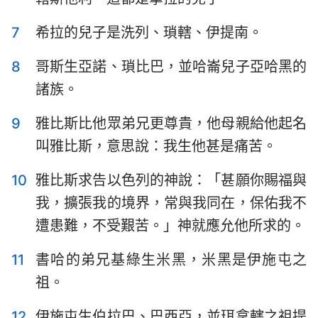
哈巴谷書
西番雅書
7
希拉的兒子是洗列、瑣轄、伊提南。
哈該書
撒迦利亞書
8
哥斯生亞諾、瑣比巴，並哈崙兒子亞哈黑的
瑪拉基書
諸族。
9
雅比斯比他眾弟兄更尊貴，他母親給他起名
叫雅比斯，意思說：我生他甚是痛苦。
10
雅比斯求告以色列的神說：「甚願你賜福與
我，擴張我的境界，常與我同在，保佑我不
遭患難，不受艱苦。」神就應允他所求的。
11
書哈的弟兄基綠生米黑，米黑是伊施屯之
祖。
12
伊施屯生伯拉巴、巴西亞，並珥拿轄之祖提