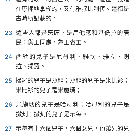
在摩押地掌權的，又有雅叔比利恆。這都是
古時所記載的。
23
這些人都是窯匠，是尼他應和基低拉的居
民；與王同處，為王做工。
24
西緬的兒子是尼母利、雅憫、雅立、謝
拉、掃羅。
1
2
3
4
5
6
7
25
掃羅的兒子是沙龍；沙龍的兒子是米比衫；
8
9
10
11
12
13
14
米比衫的兒子是米施瑪；
15
16
17
18
19
20
21
26
米施瑪的兒子是哈母利；哈母利的兒子是
22
23
24
25
26
27
28
撒刻；撒刻的兒子是示每。
29
27
示每有十六個兒子，六個女兒，他弟兄的兒