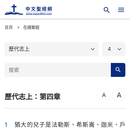
首頁
舊約聖經
在綫聖經
新約聖經
創世記
出埃及記
歷代志上
4
利未記
民數記
申命記
約書亞記
士師記
路得記
歷代志上：第四章
撒母耳記上
撒母耳記下
列王紀上
列王紀下
歷代志上
歷代志下
1
猶大的兒子是法勒斯、希斯崙、迦米、戶