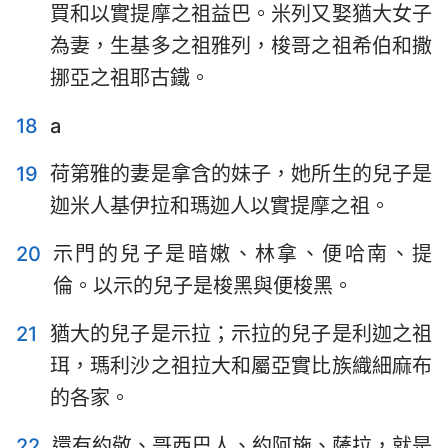
買和以實提摩之祖益巴。米列又娶猶大女子
為妻，生基多之祖雅列，梭哥之祖希伯和撒
挪亞之祖耶古鐵。
18
a
19
荷第雅的妻是拿含的妹子，她所生的兒子是
迦米人基伊拉和瑪迦人以實提摩之祖。
20
示門的兒子是暗嫩、林拿、便哈南、提
倫。以示的兒子是梭黑與便梭黑。
21
猶大的兒子是示拉；示拉的兒子是利迦之祖
珥，瑪利沙之祖拉大和屬亞實比族織細麻布
的各家。
22
還有約敬、哥西巴人、約阿施、薩拉，就是