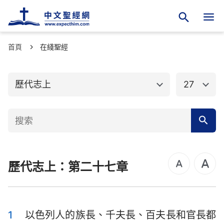
首頁
舊約聖經
在綫聖經
新約聖經
創世記
出埃及記
歷代志上
27
利未記
民數記
申命記
約書亞記
士師記
路得記
歷代志上：第二十七章
撒母耳記上
撒母耳記下
列王紀上
列王紀下
歷代志上
歷代志下
1
以色列人的族長、千夫長、百夫長和官長都