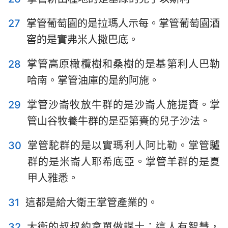
27
掌管葡萄園的是拉瑪人示每。掌管葡萄園酒
窖的是實弗米人撒巴底。
28
掌管高原橄欖樹和桑樹的是基第利人巴勒
哈南。掌管油庫的是約阿施。
29
掌管沙崙牧放牛群的是沙崙人施提賚。掌
管山谷牧養牛群的是亞第賚的兒子沙法。
30
掌管駝群的是以實瑪利人阿比勒。掌管驢
群的是米崙人耶希底亞。掌管羊群的是夏
甲人雅悉。
31
這都是給大衛王掌管產業的。
32
大衛的叔叔約拿單做謀士；這人有智慧，