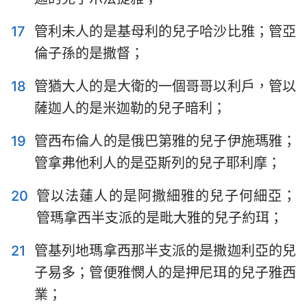
17
管利未人的是基母利的兒子哈沙比雅；管亞
倫子孫的是撒督；
18
管猶大人的是大衛的一個哥哥以利戶，管以
薩迦人的是米迦勒的兒子暗利；
19
管西布倫人的是俄巴第雅的兒子伊施瑪雅；
管拿弗他利人的是亞斯列的兒子耶利摩；
20
管以法蓮人的是阿撒細雅的兒子何細亞；
管瑪拿西半支派的是毗大雅的兒子約珥；
21
管基列地瑪拿西那半支派的是撒迦利亞的兒
1
2
3
4
5
6
7
子易多；管便雅憫人的是押尼珥的兒子雅西
8
9
10
11
12
13
14
業；
15
16
17
18
19
20
21