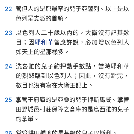
22
管但人的是耶羅罕的兒子亞薩列。以上是以
22
23
24
25
26
27
28
色列眾支派的首領。
29
23
以色列人二十歲以內的，大衛沒有記其數
目；因
耶和華
曾應許說，必加增以色列人
如天上的星那樣多。
24
洗魯雅的兒子約押動手數點，當時耶和華
的烈怒臨到以色列人；因此，沒有點完，
數目也沒有寫在大衛王記上。
25
掌管王府庫的是亞疊的兒子押斯馬威。掌管
田野城邑村莊保障之倉庫的是烏西雅的兒子
約拿單。
26
掌管耕田種地的是基綠的兒子以斯利。