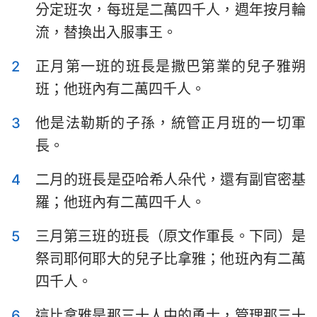
分定班次，每班是二萬四千人，週年按月輪
以斯拉記
尼希米記
流，替換出入服事王。
以斯帖記
約伯記
2
正月第一班的班長是撒巴第業的兒子雅朔
詩篇
箴言
班；他班內有二萬四千人。
傳道書
雅歌
3
他是法勒斯的子孫，統管正月班的一切軍
以賽亞書
耶利米書
長。
耶利米哀歌
以西結書
4
二月的班長是亞哈希人朵代，還有副官密基
羅；他班內有二萬四千人。
但以理書
何西阿書
約珥書
阿摩司書
5
三月第三班的班長（原文作軍長。下同）是
祭司耶何耶大的兒子比拿雅；他班內有二萬
俄巴底亞書
約拿書
四千人。
彌迦書
那鴻書
6
這比拿雅是那三十人中的勇士，管理那三十