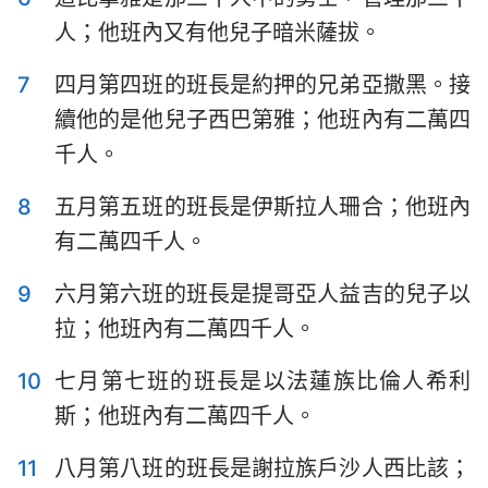
哈巴谷書
西番雅書
人；他班內又有他兒子暗米薩拔。
哈該書
撒迦利亞書
7
四月第四班的班長是約押的兄弟亞撒黑。接
瑪拉基書
續他的是他兒子西巴第雅；他班內有二萬四
千人。
8
五月第五班的班長是伊斯拉人珊合；他班內
有二萬四千人。
9
六月第六班的班長是提哥亞人益吉的兒子以
拉；他班內有二萬四千人。
10
七月第七班的班長是以法蓮族比倫人希利
斯；他班內有二萬四千人。
11
八月第八班的班長是謝拉族戶沙人西比該；