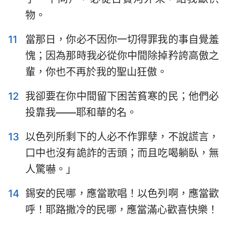
物。
11
當那日，你必不因你一切得罪我的事自覺羞
愧；因為那時我必從你中間除掉矜誇高傲之
輩，你也不再於我的聖山狂傲。
12
我卻要在你中間留下困苦貧寒的民；他們必
投靠我——耶和華的名。
13
以色列所剩下的人必不作罪孽，不說謊言，
口中也沒有詭詐的舌頭；而且吃喝躺臥，無
人驚嚇。」
14
錫安的民哪，應當歌唱！以色列啊，應當歡
1
2
3
呼！耶路撒冷的民哪，應當滿心歡喜快樂！