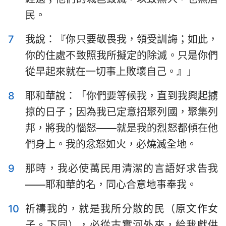
哈巴谷書
西番雅書
民。
哈該書
撒迦利亞書
7
我說：『你只要敬畏我，領受訓誨；如此，
瑪拉基書
你的住處不致照我所擬定的除滅。只是你們
從早起來就在一切事上敗壞自己。』」
8
耶和華說：「你們要等候我，直到我興起擄
掠的日子；因為我已定意招聚列國，聚集列
邦，將我的惱怒——就是我的烈怒都傾在他
們身上。我的忿怒如火，必燒滅全地。
9
那時，我必使萬民用清潔的言語好求告我
——耶和華的名，同心合意地事奉我。
10
祈禱我的，就是我所分散的民（原文作女
子。下同），必從古實河外來，給我獻供