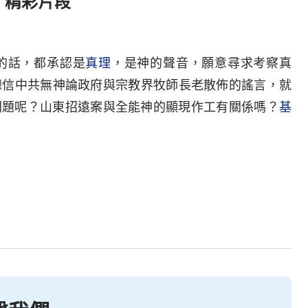
 精彩片段
的話，都承認是
真理
，是神的聲音，願意尋求考察真
著聽信中共無神論政府與宗教界牧師長老散佈的謠言，就
問題呢？山東招遠案與全能神的顯現作工有關係嗎？
基