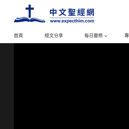
首頁
經文分享
每日靈修
專