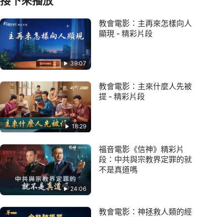
接下來播放
教會電影：主再來怎樣向人
顯現 - 精彩片段
39:07
教會電影：主來什麼人先被
提 - 精彩片段
18:29
福音電影《信神》精彩片
段：中共與宗教界定罪的就
不是真道嗎
24:06
教會電影：神拯救人類的經