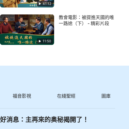
41:12
教會電影：被提進天國的唯
一路途（下） - 精彩片段
11:50
福音影視
在綫聖經
圖庫
好消息：主再來的奥秘揭開了！