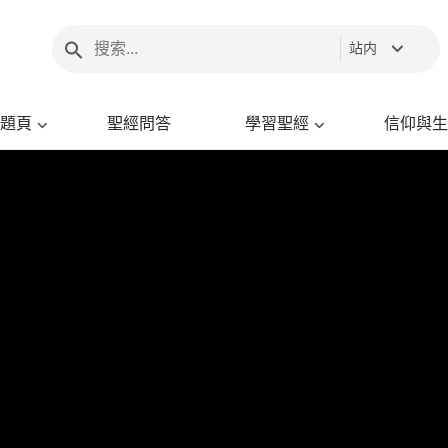
站内
題頁
聖經問答
學習聖經
信仰與生