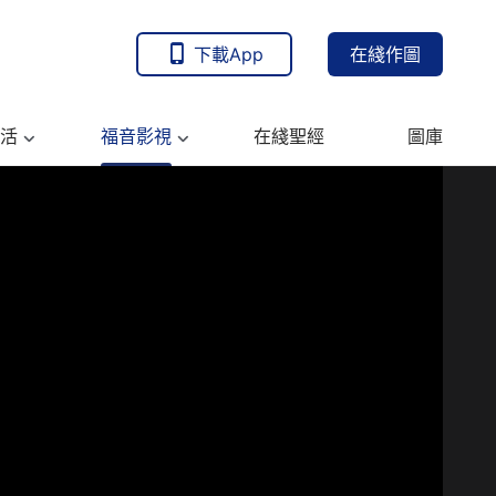
下載App
在綫作圖
活
福音影視
在綫聖經
圖庫