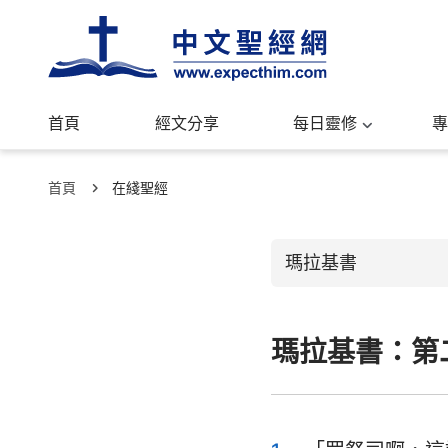
首頁
經文分享
每日靈修
專
首頁
在綫聖經
瑪拉基書
瑪拉基書：第
舊約聖經
創世記