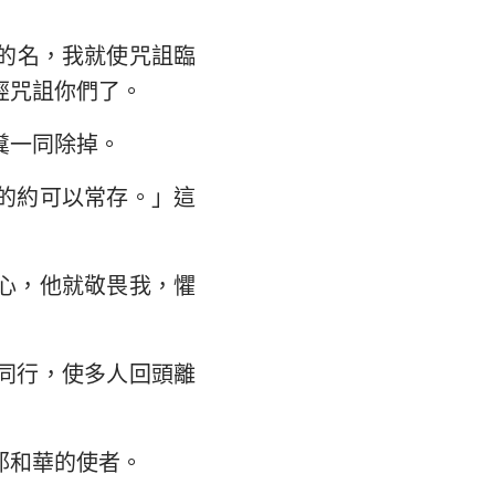
翰福音
馬書
的名，我就使咒詛臨
經咒詛你們了。
林多後書
糞一同除掉。
弗所書
的約可以常存。」這
羅西書
撒羅尼迦後書
心，他就敬畏我，懼
摩太後書
利門書
同行，使多人回頭離
各書
得後書
耶和華的使者。
翰二書