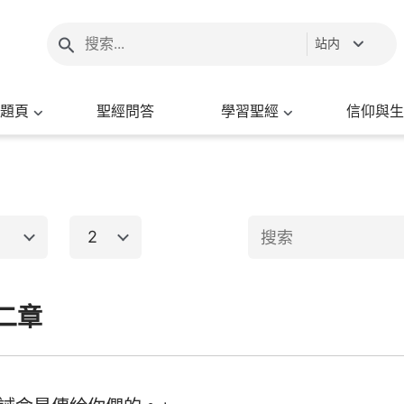
站内
題頁
聖經問答
學習聖經
信仰與生
2
1
2
3
4
二章
新約聖經
出埃及記
馬太福音
馬