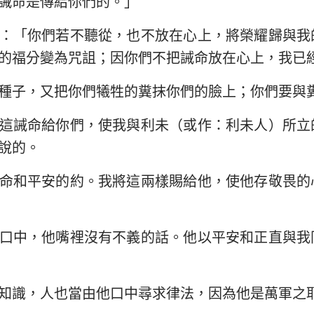
誡命是傳給你們的。」
民數記
路加福音
約
約書亞記
使徒行傳
羅
：「你們若不聽從，也不放在心上，將榮耀歸與我
的福分變為咒詛；因你們不把誡命放在心上，我已
路得記
哥林多前書
哥
種子，又把你們犧牲的糞抹你們的臉上；你們要與
撒母耳記下
加拉太書
以
這誡命給你們，使我與利未（或作：利未人）所立
列王紀下
腓立比書
歌
說的。
歷代志下
帖撒羅尼迦前書
帖
命和平安的約。我將這兩樣賜給他，使他存敬畏的
尼希米記
提摩太前書
提
約伯記
提多書
腓
口中，他嘴裡沒有不義的話。他以平安和正直與我
箴言
希伯來書
雅
雅歌
彼得前書
彼
知識，人也當由他口中尋求律法，因為他是萬軍之
耶利米書
約翰一書
約