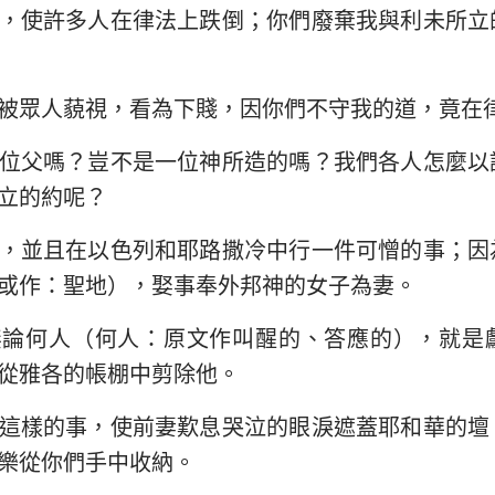
，使許多人在律法上跌倒；你們廢棄我與利未所立
以西結書
約翰三書
猶
何西阿書
啟示錄
被眾人藐視，看為下賤，因你們不守我的道，竟在
阿摩司書
位父嗎？豈不是一位神所造的嗎？我們各人怎麼以
約拿書
立的約呢？
那鴻書
，並且在以色列和耶路撒冷中行一件可憎的事；因
或作：聖地），娶事奉外邦神的女子為妻。
西番雅書
撒迦利亞書
無論何人（何人：原文作叫醒的、答應的），就是
從雅各的帳棚中剪除他。
這樣的事，使前妻歎息哭泣的眼淚遮蓋耶和華的壇
樂從你們手中收納。