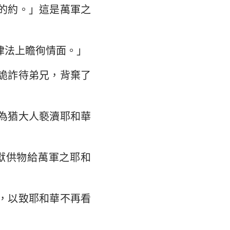
的約。」這是萬軍之
大書
律法上瞻徇情面。」
詭詐待弟兄，背棄了
為猶大人褻瀆耶和華
獻供物給萬軍之耶和
，以致耶和華不再看