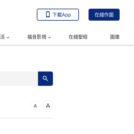
下載App
在綫作圖
活
福音影視
在綫聖經
圖庫
可福音