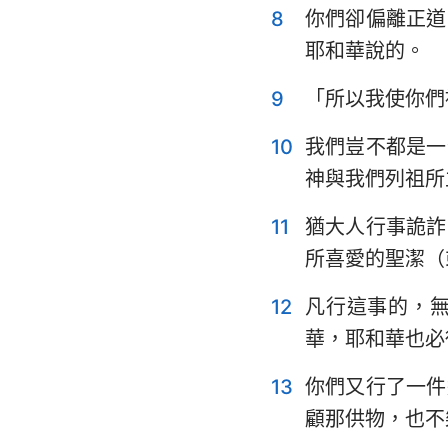
8
你們卻偏離正道
耶利米哀歌
耶和華說的。
但以理書
9
「所以我使你們
約珥書
10
我們豈不都是一
俄巴底亞書
神與我們列祖所
彌迦書
11
猶大人行事詭詐
所喜愛的聖潔（
哈巴谷書
哈該書
12
凡行這事的，
華，耶和華也必
瑪拉基書
13
你們又行了一件
顧那供物，也不