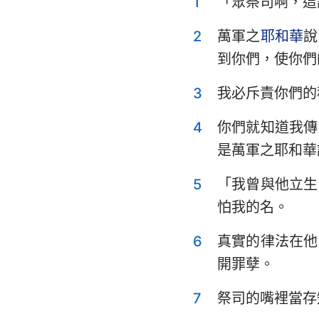
1
「眾祭司啊，這
利未記
申命記
2
萬軍之
耶和華
說
到你們，使你們
士師記
3
我必斥責你們的
撒母耳記上
4
你們就知道我傳
列王紀上
是萬軍之耶和華
歷代志上
5
「我曾與他立生
以斯拉記
怕我的名。
以斯帖記
6
真實的律法在他
詩篇
開罪孽。
傳道書
7
祭司的嘴裡當存
以賽亞書