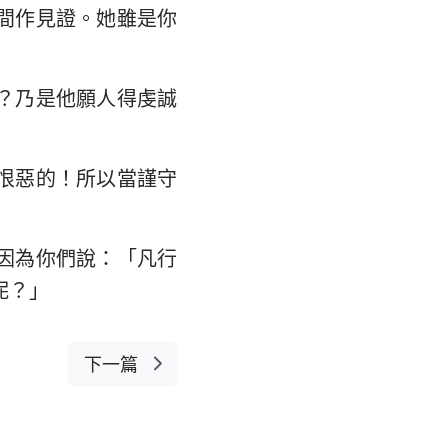
間作見證。她雖是你
？乃是他願人得虔誠
恨惡的！所以當謹守
因為你們說：「凡行
呢？」
下一篇