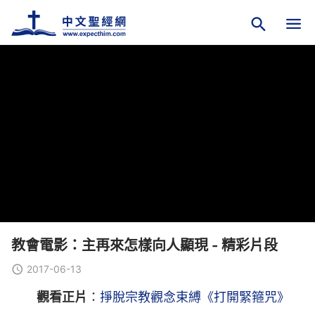
教會電影：主再來怎樣向人顯現 - 精彩片段
2017-06-13
觀看正片
：
掙脫宗教觀念束縛《打開緊箍咒》