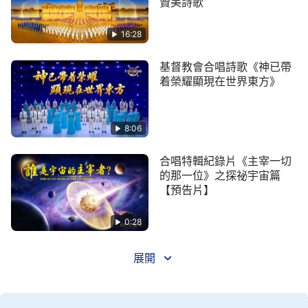
贊美詩歌
2 地上之人，有誰敢起來抵擋？因著神降在地
上，隨之而來，神帶下了焚燒，帶下了烈怒，帶下了
16:28
所有的災難所有的災難，世上的國已成了已成了神的
基督教會合唱詩歌《神已帶
國！天之上，白雲滾動、翻騰；天之下（天之下），
着榮耀顯現在世界東方》
天之下（天之下），湖泊、河流之水在洶湧澎湃歡奏
著一首動人的舞曲。棲息的動物從洞穴出來，在睡夢
8:06
中的萬民被神喚醒，萬民所等待的一日終於來到終於
來到！他們把最美的歌兒把最美的歌兒獻給了神！獻
合唱特輯紀錄片《主宰一切
給了神！獻給了神！
的那一位》之探祕宇宙篇
【預告片】
0:28
展開