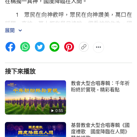
在稱獨一真神，國度降臨在人間。
1 眾民在向神歡呼，眾民在向神讚美，萬口在
稱獨一真神，萬人都在舉目遠眺，觀看神的作為。國
展開
度降臨在人間，神的本體豐滿全備豐滿全備，有誰不
為此慶幸（有誰不為此慶幸）？有誰不為此歡舞（有
誰不為此歡舞）？錫安哪（錫安哪）！錫安哪（錫安
哪）！舉起你那得勝的旗幟來為神慶賀！唱起你那得
勝的凱歌來傳揚神的聖名！地極的萬物啊！趕緊洗刷
接下來播放
淨盡來為神獻祭來為神獻祭！天宇的眾星啊！趕緊歸
教會大型合唱專輯：千年祈
復原位來顯神在穹蒼的大能！神側耳細聽地上之民的
盼終於實現 - 精彩看點
聲音，在歌聲之中傾注著對神無限的敬愛！就在萬物
復甦之日，神親臨人間親臨人間，就在此之際，百花
0:55
怒放，百鳥齊鳴，萬物歡騰！百鳥齊鳴，萬物歡騰！
撒但的國在國度禮炮聲中倒下，在國度禮歌震動之下
基督教會大型合唱專輯《國
被摧毀，永遠不會再起來！
度禮歌 國度降臨在人間》