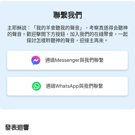
投入神的暖懷，不再悲泣，不再憂慮，為神獻上，重
歸神家，重歸神家，在故國之中愛神永不止息！永不
聯繫我們
更改！永不更改！哪有悲傷！哪有哭泣！哪有肉體！
地不存留，天卻長久，神向萬民顯現，萬民向神讚
主耶穌説：「我的羊會聽我的聲音」，考察真道得会聽神
的聲音。歡迎擊閲下方按鈕，加入我們的在綫聚會，一起
美，這樣的生活、這樣的美景從亙古到永遠，不再變
探討怎樣聆聽神的聲音，迎接主再來。
化，這正是國度的生活，這正是國度的生活，這正是
國度的生活。
通過Messenger與我們聯繫
《跟隨羔羊唱新歌》
通過WhatsApp與我們聯繫
發表迴響