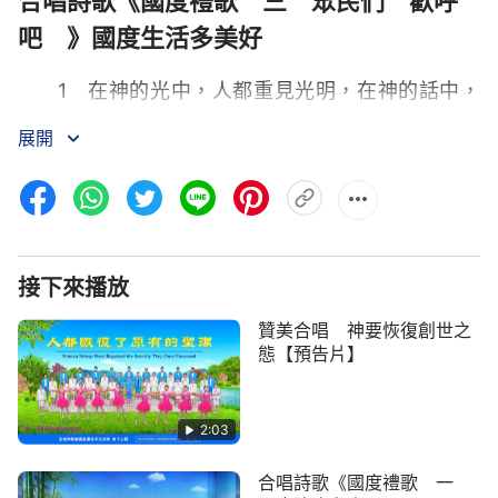
合唱詩歌《國度禮歌 三 眾民們 歡呼
吧 》國度生活多美好
1 在神的光中，人都重見光明，在神的話中，
人都得到享受之物。神從東方來，由東方發出，神的
展開
榮光發出之時，萬國被照耀，一切全被照明，無一物
留在黑暗之中。在國度之中，子民與神的生活快樂無
比，水在為眾民的幸福生活而歡舞，萬山都在與眾民
同享在神之豐富，所有的人都在奮發圖強，都在努
力，在神的國度之中盡忠；在國度之中，不再有悖
接下來播放
逆、抵擋，天與地相依相賴，人與神情深意切，生活
贊美合唱 神要恢復創世之
之中甜甜蜜蜜，偎依在一起……在此之時，神正式神
態【預告片】
正式開始了在天的生活，不再有撒但的攪擾，眾民進
入了安息。
2:03
2 全宇之下，神的選民在神的榮光之中生活，
合唱詩歌《國度禮歌 一
幸福無比，不是人與人的生活，而是民與神的生活。