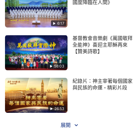
國度降臨在人間》
所有的人歷經撒但的敗壞，嘗盡了人間的酸甜苦辣，
今天活在神光中，怎能不慶幸？怎能放過這美好時刻
6:17
而讓其流逝？眾民哪！快唱起心中的歌兒為神歡舞！
快舉起那真誠的心舉起真誠的心為神獻上！快擊起鼓
基督教會音樂劇《萬國敬拜
來為神歡奏！神在全宇之上發出喜悅之氣！神在眾民
全能神》喜迎主耶穌再來
【贊美詩歌】
之中顯出神的榮臉！神要大聲呼喊！神要超越全宇！
神已在眾民中作王！神在眾民中被高舉！
58:03
3 神在蔚藍的天上遊蕩，眾民與神同行，神在
紀​​錄片：神主宰著每個國家
眾民中行走，神民簇擁神！眾民之心甚是歡暢，高歌
與民族的命運 - 精彩片段
之音震動全宇，衝破雲霄！全宇之下不再有迷霧遮
蓋，不再有淤泥存有、污水積流！全宇之聖民哪！在
26:53
神的檢閱之下露出了原有的面容，不是污穢不是污穢
滿身的人，而是潔白如玉的聖者，都是神所愛、神所
展開
喜！萬物恢復生機，所有的聖者又在天之上事奉神，