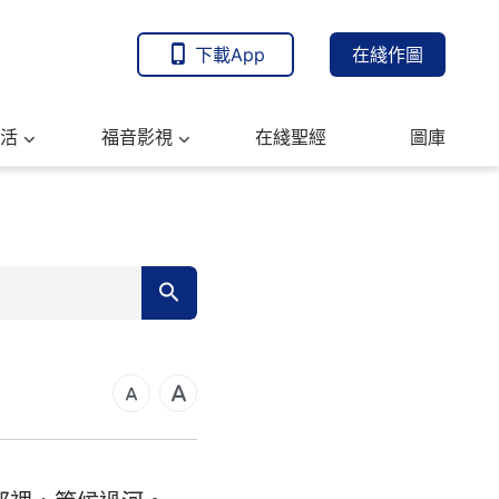
下載App
在綫作圖
活
福音影視
在綫聖經
圖庫
7
14
21
可福音