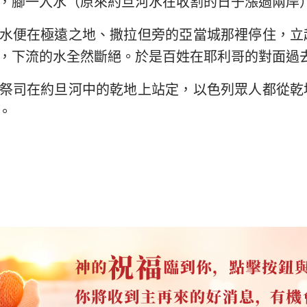
，腳一入水（原來約旦河水在收割的日子漲過兩岸
水便在極遠之地、撒拉但旁的亞當城那裡停住，立
，下流的水全然斷絕。於是百姓在耶利哥的對面過
祭司在約旦河中的乾地上站定，以色列眾人都從乾
。