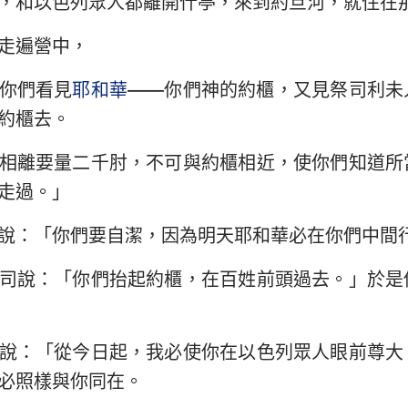
，和以色列眾人都離開什亭，來到約旦河，就住在
民數記
路加福音
約
約書亞記
使徒行傳
羅
走遍營中，
路得記
哥林多前書
哥
你們看見
耶和華
——你們神的約櫃，又見祭司利未
約櫃去。
撒母耳記下
加拉太書
以
相離要量二千肘，不可與約櫃相近，使你們知道所
列王紀下
腓立比書
歌
走過。」
歷代志下
帖撒羅尼迦前書
帖
說：「你們要自潔，因為明天耶和華必在你們中間
尼希米記
提摩太前書
提
司說：「你們抬起約櫃，在百姓前頭過去。」於是
約伯記
提多書
腓
箴言
希伯來書
雅
說：「從今日起，我必使你在以色列眾人眼前尊大
雅歌
彼得前書
彼
必照樣與你同在。
耶利米書
約翰一書
約