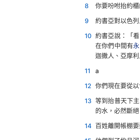
8
你要吩咐抬約櫃
耶利米哀歌
9
約書亞對以色列
但以理書
10
約書亞說：「看
約珥書
在你們中間有
永
俄巴底亞書
迦撒人、亞摩利
彌迦書
11
a
哈巴谷書
12
你們現在要從以
哈該書
13
等到抬普天下主
瑪拉基書
的水，必然斷絕
14
百姓離開帳棚要