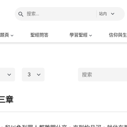
站内
題頁
聖經問答
學習聖經
信仰與生
3
1
2
3
4
5
6
三章
新約聖經
8
9
10
11
12
13
15
16
17
18
19
20
出埃及記
馬太福音
馬
22
23
24