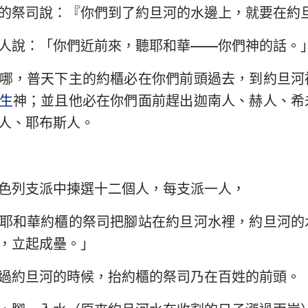
的祭司說：『你們到了約旦河的水邊上，就要在約
以西結書
約翰三書
猶
人說：「你們近前來，聽耶和華——你們神的話。
何西阿書
啟示錄
哪，普天下主的約櫃必在你們前頭過去，到約旦河
阿摩司書
生
神；並且他必在你們面前趕出迦南人、赫人、希
約拿書
人、耶布斯人。
那鴻書
西番雅書
色列支派中揀選十二個人，每支派一人，
撒迦利亞書
耶和華約櫃的祭司把腳站在約旦河水裡，約旦河的
，立起成壘。」
過約旦河的時候，抬約櫃的祭司乃在百姓的前頭。