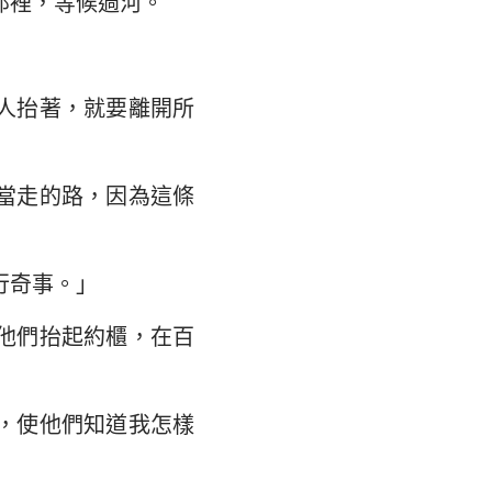
那裡，等候過河。
翰福音
馬書
林多後書
人抬著，就要離開所
弗所書
當走的路，因為這條
羅西書
撒羅尼迦後書
行奇事。」
摩太後書
他們抬起約櫃，在百
利門書
各書
，使他們知道我怎樣
得後書
翰二書