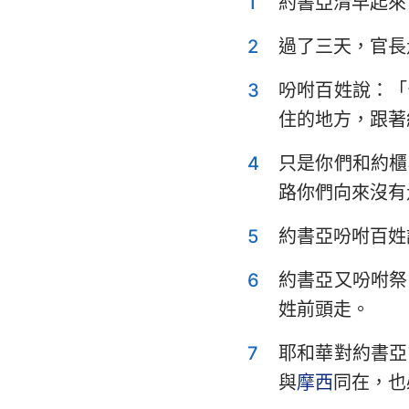
1
約書亞清早起來
利未記
申命記
2
過了三天，官長
士師記
3
吩咐百姓說：「
住的地方，跟著
撒母耳記上
4
只是你們和約櫃
列王紀上
路你們向來沒有
歷代志上
5
約書亞吩咐百姓
以斯拉記
6
約書亞又吩咐祭
以斯帖記
姓前頭走。
詩篇
7
耶和華對約書亞
傳道書
與
摩西
同在，也
以賽亞書