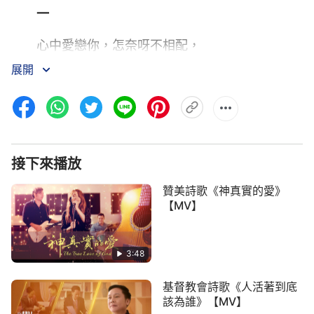
一
心中愛戀你，怎奈呀不相配，
展開
無臉見你面，心裡多焦急！心裡多焦急！
只有暗立志，獻上我身心，
為你受盡受盡最後苦，受盡最後苦。
接下來播放
神啊！可知我在等待等待你歸來，
贊美詩歌《神真實的愛》
求你不要把我忘記，我不能沒有你！
【MV】
二
3:48
雖不配見你面，我不會失望，
基督教會詩歌《人活著到底
滿懷著
信心
，滿懷著信心，默默地愛著你，
該為誰》【MV】