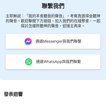
聯繫我們
啥時看見看見你笑臉，我心才稍感欣慰。
主耶穌説：「我的羊會聽我的聲音」，考察真道得会聽神
四
的聲音。歡迎擊閲下方按鈕，加入我們的在綫聚會，一起
探討怎樣聆聽神的聲音，迎接主再來。
我有心志，我有心志，也有毅力，
我也不消極，我真心愛著你，
通過Messenger與我們聯繫
再多的苦難，再大的攔阻，
我也要也要滿足你，也要滿足你。
通過WhatsApp與我們聯繫
何時活出你形像，天真活潑新樣式，
聖潔的靈體歸給你，與你永遠不分離！
聖潔的靈體歸給你，與你永遠不分離！
發表迴響
《跟隨羔羊唱新歌》