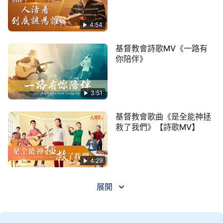
只要是為著你，我在所不辭，
4:54
信心百倍迎你歸，信心百倍迎你歸。
基督教會詩歌MV《一路有
神啊！願你等待我等待我給你愛，
你陪伴》
相信你在愛著我，我不能沒有你！
3:51
三
基督教會歌曲《是全能神拯
肉體雖軟弱，有痛苦有憂傷，
救了我們》【詩歌MV】
你可相信可相信我，沒有將你忘記，
4:29
我恨惡肉體，我厭憎撒但，
展開
多願脫離不義，多願脫離不義。
不能滿足你心願，我死也不甘願，