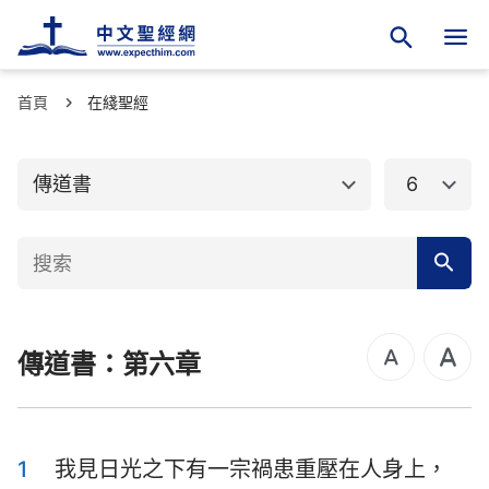
首頁
舊約聖經
在綫聖經
新約聖經
創世記
出埃及記
傳道書
6
利未記
民數記
申命記
約書亞記
士師記
路得記
傳道書：第六章
撒母耳記上
撒母耳記下
列王紀上
列王紀下
歷代志上
歷代志下
1
我見日光之下有一宗禍患重壓在人身上，