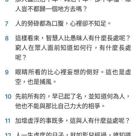
哈巴谷書
西番雅書
人豈不都歸一個地方去嗎？
哈該書
撒迦利亞書
7
人的勞碌都為口腹，心裡卻不知足。
瑪拉基書
8
這樣看來，智慧人比愚昧人有什麼長處呢？
窮人在眾人面前知道如何行，有什麼長處
呢？
9
眼睛所看的比心裡妄想的倒好。這也是虛
空，也是捕風。
10
先前所有的，早已起了名，並知道何為人，
1
2
3
4
5
6
7
他也不能與那比自己力大的相爭。
8
9
10
11
12
11
加增虛浮的事既多，這與人有什麼益處呢？
12
人一生虛度的日子，就如影兒經過，誰知道