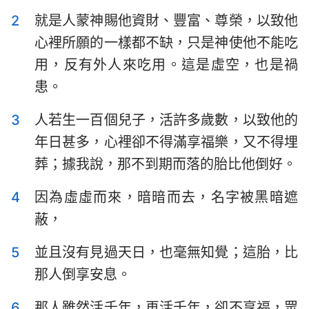
以斯拉記
尼希米記
2
就是人蒙神賜他資財、豐富、尊榮，以致他
心裡所願的一樣都不缺，只是神使他不能吃
以斯帖記
約伯記
用，反有外人來吃用。這是虛空，也是禍
詩篇
箴言
患。
傳道書
雅歌
3
人若生一百個兒子，活許多歲數，以致他的
以賽亞書
耶利米書
年日甚多，心裡卻不得滿享福樂，又不得埋
葬；據我說，那不到期而落的胎比他倒好。
耶利米哀歌
以西結書
4
因為虛虛而來，暗暗而去，名字被黑暗遮
但以理書
何西阿書
蔽，
約珥書
阿摩司書
5
並且沒有見過天日，也毫無知覺；這胎，比
俄巴底亞書
約拿書
那人倒享安息。
彌迦書
那鴻書
6
那人雖然活千年，再活千年，卻不享福，眾