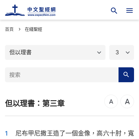
首頁
舊約聖經
在綫聖經
新約聖經
創世記
出埃及記
但以理書
3
利未記
民數記
申命記
約書亞記
士師記
路得記
但以理書：第三章
撒母耳記上
撒母耳記下
列王紀上
列王紀下
歷代志上
歷代志下
1
尼布甲尼撒王造了一個金像，高六十肘，寬