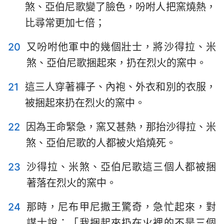
煞、亞伯尼歌變了臉色，吩咐人把窯燒熱，
1
2
3
4
5
6
7
比尋常更加七倍；
8
9
10
11
12
20
又吩咐他軍中的幾個壯士，將沙得拉、米
煞、亞伯尼歌捆起來，扔在烈火的窯中。
21
這三人穿著褲子、內袍、外衣和別的衣服，
被捆起來扔在烈火的窯中。
22
因為王命緊急，窯又甚熱，那抬沙得拉、米
煞、亞伯尼歌的人都被火焰燒死。
23
沙得拉、米煞、亞伯尼歌這三個人都被捆
著落在烈火的窯中。
24
那時，尼布甲尼撒王驚奇，急忙起來，對
謀士說：「我捆起來扔在火裡的不是三個