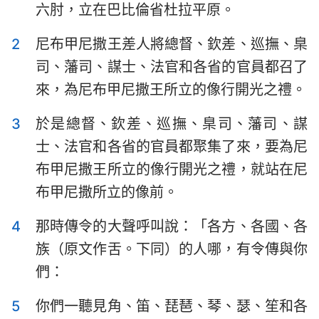
六肘，立在巴比倫省杜拉平原。
以斯拉記
尼希米記
2
尼布甲尼撒王差人將總督、欽差、巡撫、臬
以斯帖記
約伯記
司、藩司、謀士、法官和各省的官員都召了
詩篇
箴言
來，為尼布甲尼撒王所立的像行開光之禮。
傳道書
雅歌
3
於是總督、欽差、巡撫、臬司、藩司、謀
以賽亞書
耶利米書
士、法官和各省的官員都聚集了來，要為尼
布甲尼撒王所立的像行開光之禮，就站在尼
耶利米哀歌
以西結書
布甲尼撒所立的像前。
但以理書
何西阿書
4
那時傳令的大聲呼叫說：「各方、各國、各
約珥書
阿摩司書
族（原文作舌。下同）的人哪，有令傳與你
俄巴底亞書
約拿書
們：
彌迦書
那鴻書
5
你們一聽見角、笛、琵琶、琴、瑟、笙和各