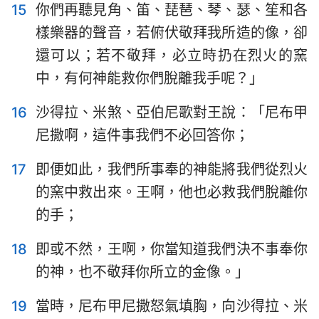
15
你們再聽見角、笛、琵琶、琴、瑟、笙和各
樣樂器的聲音，若俯伏敬拜我所造的像，卻
還可以；若不敬拜，必立時扔在烈火的窯
中，有何神能救你們脫離我手呢？」
16
沙得拉、米煞、亞伯尼歌對王說：「尼布甲
尼撒啊，這件事我們不必回答你；
17
即便如此，我們所事奉的神能將我們從烈火
的窯中救出來。王啊，他也必救我們脫離你
的手；
18
即或不然，王啊，你當知道我們決不事奉你
的神，也不敬拜你所立的金像。」
19
當時，尼布甲尼撒怒氣填胸，向沙得拉、米