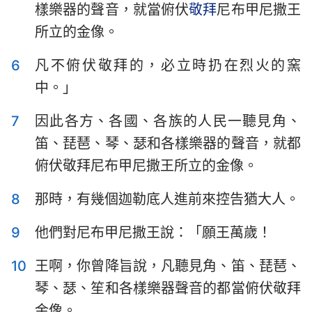
樣樂器的聲音，就當俯伏
敬拜
尼布甲尼撒王
哈巴谷書
西番雅書
所立的金像。
哈該書
撒迦利亞書
6
凡不俯伏敬拜的，必立時扔在烈火的窯
瑪拉基書
中。」
7
因此各方、各國、各族的人民一聽見角、
笛、琵琶、琴、瑟和各樣樂器的聲音，就都
俯伏敬拜尼布甲尼撒王所立的金像。
8
那時，有幾個迦勒底人進前來控告猶大人。
9
他們對尼布甲尼撒王說：「願王萬歲！
10
王啊，你曾降旨說，凡聽見角、笛、琵琶、
琴、瑟、笙和各樣樂器聲音的都當俯伏敬拜
金像。