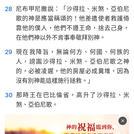
28
尼布甲尼撒說：「沙得拉、米煞、亞伯尼
歌的神是應當稱頌的！他差遣使者救護倚
靠他的僕人，他們不遵王命，捨去己身，
在他們神以外不肯事奉敬拜別神。
29
現在我降旨，無論何方、何國、何族的
人，謗讟沙得拉、米煞、亞伯尼歌之神
的，必被凌遲，他的房屋必成糞堆，因為
沒有別神能這樣施行拯救。」
30
那時王在巴比倫省，高升了沙得拉、米
煞、亞伯尼歌。