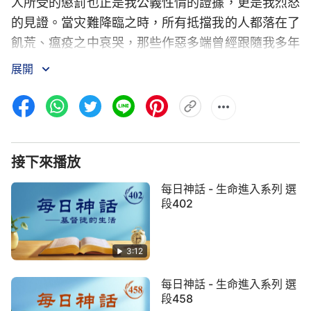
人所受的懲罰也正是我公義性情的證據，更是我烈怒
的見證。當灾難降臨之時，所有抵擋我的人都落在了
飢荒、瘟疫之中哀哭，那些作惡多端曾經跟隨我多年
的也難逃罪責，他們同樣地落在了千萬年稀有罕見的
展開
灾難中惶惶不可終日，而那些跟隨我忠心無二的人則
拍手稱快，稱贊我的大能，舒暢的心情難以表達，活
在我從未賜予人間的歡樂之中。因為我寶貝人的善
行，痛恨人的惡行。我帶領人類至今巴望得着一班與
接下來播放
我同心合意的人，而那些并不與我同心合意的人我從
未忘記，從來都是將他們恨在心裏，只等待機會報應
每日神話 - 生命進入系列 選
其惡行，從而一睹為快，今天我的日子終于到了，我
段402
再也不必等待了！
3:12
最後的工作我不但是為了懲罰人，也是為了安排
人的歸宿，更是為了得到所有人對我所作所為的認
每日神話 - 生命進入系列 選
可。我要讓每一個人都看見我所作的一切都是對的，
段458