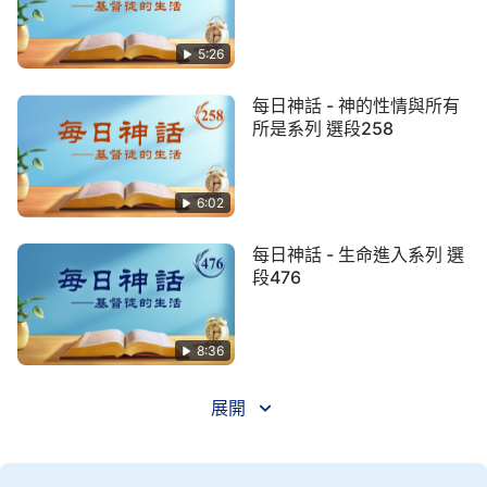
我所作的一切都是我性情的發表，并不是人的作為，
更不是大自然締造了人類，而是「我」滋養着萬物中
5:26
間的每一個生靈。失去我的存在，人類只有滅亡，只
有灾害的侵擾，不會有人再看見美好的日月，不會有
每日神話 - 神的性情與所有
所是系列 選段258
人再看見緑色的世界，人類面臨的只是陰冷的黑夜與
不可抗拒的死陰的幽谷。我是人類唯一的救贖，是人
類唯一的希望，更是全人類生存的寄托。失去了我，
6:02
人類會馬上停滯不前，失去了我，人類只有遭受滅頂
每日神話 - 生命進入系列 選
之灾與各種幽魂的踐踏，儘管人都不在乎我。我作了
段476
無人能替代的工作，只希望人能用一些善行報答我。
儘管能報答我的人很少，我仍是結束我在人間的旅
途，作我下一步即將開展的工作，因為我在人中間多
8:36
年的奔波已有了結果，而且我非常滿意，我在乎的不
展開
是人數的多少，而是人的善行。總之，我希望你們當
為自己的歸宿而預備足够的善行，這樣我才滿足，否
則你們都不可能逃脱灾難的侵襲。灾難是由我而起，