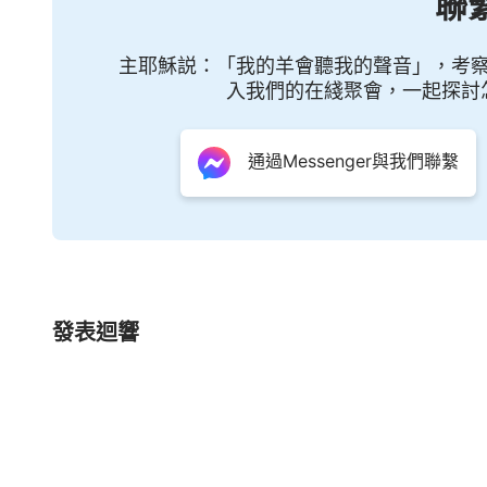
聯
往：我曾幾次誣衊你們？曾幾次低估你們？曾幾
令你們心服口服？曾有多少次不扣着你們的心弦
主耶穌説：「我的羊會聽我的聲音」，考
入我們的在綫聚會，一起探討
入無底深坑？有誰不在我的話中受試煉？我的話
才將話中之意不斷地顯明給人，其實，有誰能在
通過Messenger與我們聯繫
我的話説了多少，誰曾寶愛我話呢？
——
發表迴響