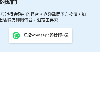
繫我們
次不按着你們的實情來鑒察你們？曾有多少次的説話不
説話？你們有誰在看我話時不是心驚膽戰，深怕被我打
察真道得会聽神的聲音。歡迎擊閲下方按鈕，加
怎樣聆聽神的聲音，迎接主再來。
中有權柄，但并不是隨便審判人，而是因着人的實情我
話中認識我的全能呢？有誰能領受我話的精金之品呢？
通過WhatsApp與我們聯繫
《話・卷一 神的顯現與作工・神向全宇的説話・第十篇》