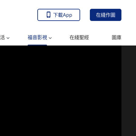
下載App
在綫作圖
活
福音影視
在綫聖經
圖庫