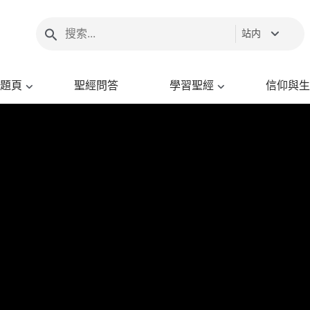
站内
題頁
聖經問答
學習聖經
信仰與生