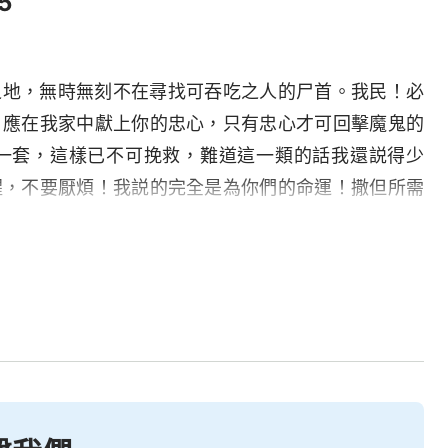
5
之地，無時無刻不在尋找可吞吃之人的尸首。我民！必
！應在我家中獻上你的忠心，只有忠心才可回擊魔鬼的
一套，這樣已不可挽救，難道這一類的話我還説得少
醒，不要厭煩！我説的完全是為你們的命運！撒但所需
蕩不受約束，各種污鬼越是乘機而入，若到這種地步，
「心志」也將被污鬼吞吃變為「悖逆」，變為撒但的
殺。人都不曉得這事的嚴重性，只是當耳旁風聽聽，絲
一次的「不記念」來寬容你嗎？雖然人抵抗我，但我并
提出多高的要求，只是讓人能不放蕩而受約束罷了。難
更多的奥秘，以令他「大飽眼福」，但是，若你能明白
添了你對我的愛了嗎？這就激起你對我的愛了嗎？我并
情，我絶對不隨便扣在人的頭上作冠冕的。你們回想以