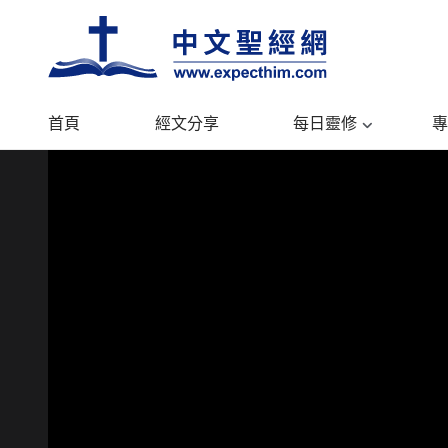
首頁
經文分享
每日靈修
專