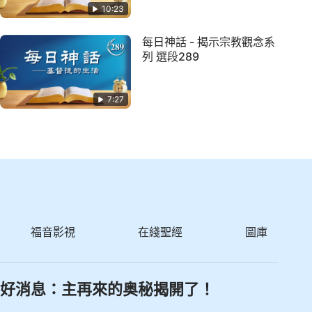
10:23
每日神話 - 揭示宗教觀念系
列 選段289
7:27
福音影視
在綫聖經
圖庫
好消息：主再來的奥秘揭開了！