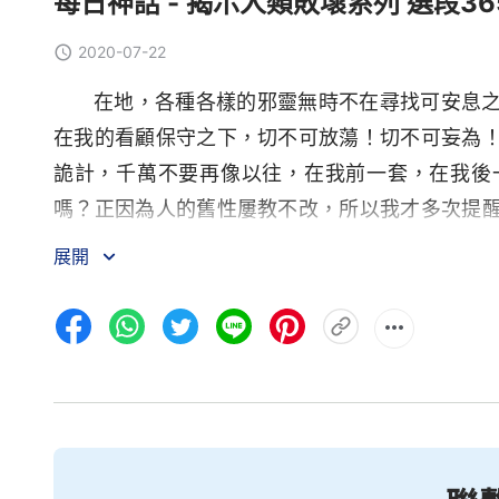
每日神話 - 揭示人類敗壞系列 選段36
2020-07-22
在地，各種各樣的邪靈無時不在尋找可安息
在我的看顧保守之下，切不可放蕩！切不可妄為
詭計，千萬不要再像以往，在我前一套，在我後
嗎？正因為人的舊性屢教不改，所以我才多次提
之地正是骯髒污穢之地，越是不可救藥，越是放
展開
你們的忠心將全是妄談，毫不實際，而且你們的
「詭計」來打岔我的工作，從而被我隨時隨地擊
毫不謹慎。以往所做我不記念，難道你仍等着再
不計較，因為人的身量太小，所以我對人并没有
道就這一條你們也達不到嗎？多數人等着我揭示
所有的在天之秘，又能怎麽樣呢？難道這樣就加
不低估人，也不輕易給人下結論，若不是人的實