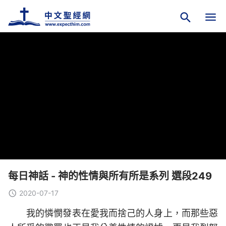
每日神話 - 神的性情與所有所是系列 選段249
2020-07-17
我的憐憫發表在愛我而捨己的人身上，而那些惡