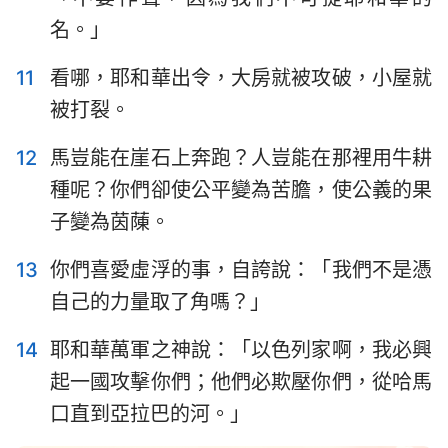
名。」
1
2
3
4
5
6
7
11
看哪，耶和華出令，大房就被攻破，小屋就
8
9
被打裂。
12
馬豈能在崖石上奔跑？人豈能在那裡用牛耕
種呢？你們卻使公平變為苦膽，使公義的果
子變為茵蔯。
13
你們喜愛虛浮的事，自誇說：「我們不是憑
自己的力量取了角嗎？」
14
耶和華萬軍之神說：「以色列家啊，我必興
起一國攻擊你們；他們必欺壓你們，從哈馬
口直到亞拉巴的河。」