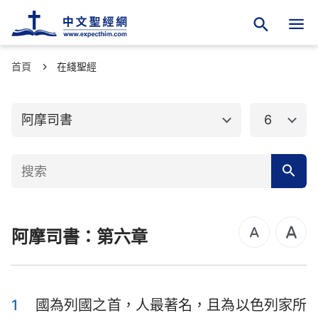
首頁
舊約聖經
在綫聖經
新約聖經
創世記
出埃及記
阿摩司書
6
利未記
民數記
申命記
約書亞記
士師記
路得記
阿摩司書：第六章
撒母耳記上
撒母耳記下
列王紀上
列王紀下
歷代志上
歷代志下
1
國為列國之首，人最著名，且為以色列家所