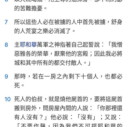
哈巴谷書
西番雅書
的苦難擔憂。
哈該書
撒迦利亞書
7
所以這些人必在被擄的人中首先被擄，舒身
瑪拉基書
的人荒宴之樂必消滅了。
8
主
耶和華
萬軍之神指著自己起誓說：「我憎
惡雅各的榮華，厭棄他的宮殿；因此我必將
城和其中所有的都交付敵人。」
9
那時，若在一房之內剩下十個人，也都必
死。
10
死人的伯叔，就是燒他屍首的，要將這屍首
搬到房外，問房屋內間的人說：「你那裡還
有人沒有？」他必說：「沒有」；又說：
「不要作聲，因為我們不可提耶和華的