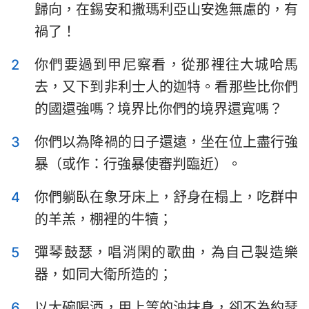
歸向，在錫安和撒瑪利亞山安逸無慮的，有
以斯拉記
尼希米記
禍了！
以斯帖記
約伯記
2
你們要過到甲尼察看，從那裡往大城哈馬
詩篇
箴言
去，又下到非利士人的迦特。看那些比你們
傳道書
雅歌
的國還強嗎？境界比你們的境界還寬嗎？
以賽亞書
耶利米書
3
你們以為降禍的日子還遠，坐在位上盡行強
暴（或作：行強暴使審判臨近）。
耶利米哀歌
以西結書
4
你們躺臥在象牙床上，舒身在榻上，吃群中
但以理書
何西阿書
的羊羔，棚裡的牛犢；
約珥書
阿摩司書
5
彈琴鼓瑟，唱消閑的歌曲，為自己製造樂
俄巴底亞書
約拿書
器，如同大衛所造的；
彌迦書
那鴻書
6
以大碗喝酒，用上等的油抹身，卻不為約瑟